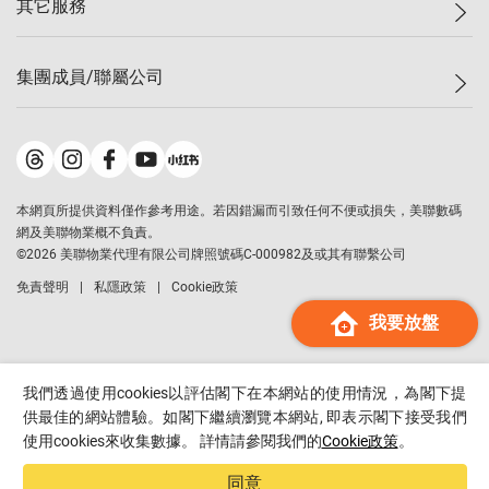
其它服務
美聯豪宅
查詢熱線
信心指數
獨家樓盤
聯絡我們
最新成交
屋苑專頁
租盤
集團成員/聯屬公司
按揭計算機
歷史成交
大灣區專頁
居屋專頁
負擔能力計算機
成交數據
樓市資訊
買賣流程
美聯物業
轉按計算機
屋苑成交排行榜
美聯精英會
鋑聯控股
*
繳款方式
地區百科
美聯慈善基金
美聯工商舖
*
本網頁所提供資料僅作參考用途。若因錯漏而引致任何不便或損失，美聯數碼
美善會
美聯中國
網及美聯物業概不負責。
地產代理管理協會
©
2026
美聯物業代理有限公司牌照號碼C-000982及或其有聯繫公司
美聯澳門
申報已遞交的購樓意向登記
免責聲明
私隱政策
Cookie政策
美聯金融集團
我要放盤
美聯移民顧問
美聯升學顧問
美聯測量師行
我們透過使用cookies以評估閣下在本網站的使用情況，為閣下提
香港置業
供最佳的網站體驗。如閣下繼續瀏覽本網站, 即表示閣下接受我們
使用cookies來收集數據。 詳情請參閱我們的
Cookie政策
。
經絡按揭
美聯會
同意