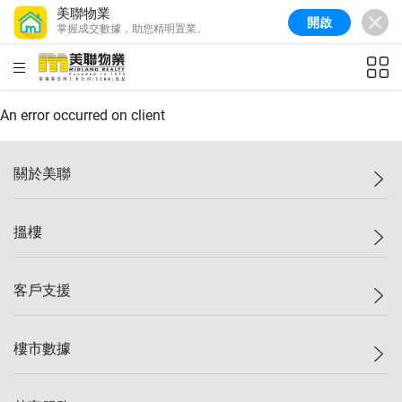
美聯物業
開啟
掌握成交數據，助您精明置業。
美聯信心指數
77.1
較上週
0.7%
較上月
-0.4%
(
03/08/2026
)
HKD
ft²
全港樓價指數
149.1
較上週
0%
較上月
0.4%
(
03/08/2026
)
An error occurred on client
港島樓價指數
157.4
較上週
-0.3%
較上月
-0.8%
(
03/08/2026
)
關於美聯
九龍樓價指數
156.4
較上週
-0.1%
較上月
0.3%
(
03/08/2026
)
美聯集團
搵樓
新界樓價指數
134.8
較上週
0.1%
較上月
0.9%
(
03/08/2026
)
投資者關係
美聯信心指數
77.1
較上週
0.7%
較上月
-0.4%
(
03/08/2026
)
集團動態
一手新盤
客戶支援
人才招募
二手盤
網站地圖
上車
自助放盤
樓市數據
減價
專業代理
低水
分行網絡
樓價指數