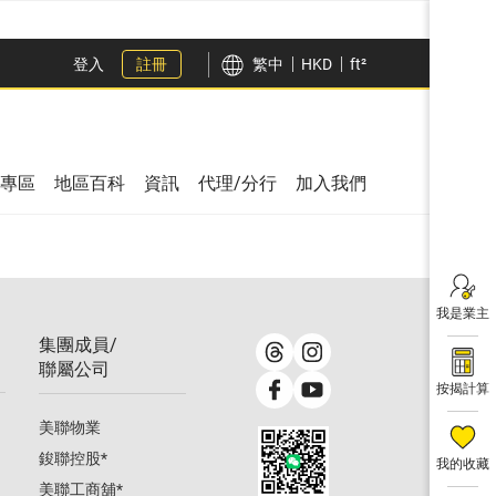
登入
註冊
繁中
HKD
ft²
專區
地區百科
資訊
代理/分行
加入我們
我是業主
集團成員/
聯屬公司
按揭計算
美聯物業
鋑聯控股
*
我的收藏
美聯工商舖
*