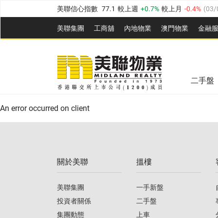
美聯信心指數
77.1
較上週
0.7%
較上月
-0.4%
(
03/
全港樓價指數
149.1
較上週
0%
較上月
0.4%
(
03/0
美聯集團
工商舖
內地物業
澳門物業
金融
港島樓價指數
157.4
較上週
-0.3%
較上月
-0.8%
(
03
美聯信心指數
77.1
較上週
0.7%
較上月
-0.4%
(
03/
九龍樓價指數
156.4
較上週
-0.1%
較上月
0.3%
(
03
全港樓價指數
149.1
較上週
0%
較上月
0.4%
(
03/0
新界樓價指數
134.8
較上週
0.1%
較上月
0.9%
(
0
二手盤
美聯信心指數
77.1
較上週
0.7%
較上月
-0.4%
(
03/
港島樓價指數
157.4
較上週
-0.3%
較上月
-0.8%
(
03
An error occurred on client
九龍樓價指數
156.4
較上週
-0.1%
較上月
0.3%
(
03
新界樓價指數
134.8
較上週
0.1%
較上月
0.9%
(
0
關於美聯
搵樓
美聯信心指數
77.1
較上週
0.7%
較上月
-0.4%
(
03/
美聯集團
一手新盤
投資者關係
二手盤
集團動態
上車