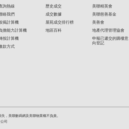
查詢熱線
歷史成交
美聯精英會
聯絡我們
成交數據
美聯慈善基金
按揭計算機
屋苑成交排行榜
美善會
負擔能力計算機
地區百科
地產代理管理協會
轉按計算機
申報已遞交的購樓意
向登記
繳款方式
損失，美聯數碼網及美聯物業概不負責。
繫公司