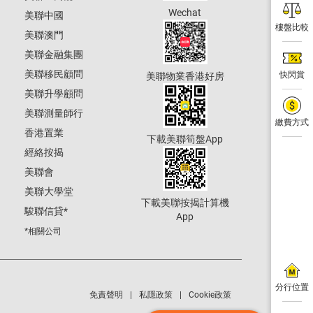
Wechat
美聯中國
樓盤比較
美聯澳門
美聯金融集團
美聯移民顧問
快閃賞
美聯物業香港好房
美聯升學顧問
美聯測量師行
繳費方式
香港置業
下載美聯筍盤App
經絡按揭
美聯會
美聯大學堂
下載美聯按揭計算機
駿聯信貸
*
App
*相關公司
分行位置
免責聲明
私隱政策
Cookie政策