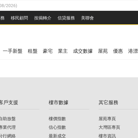
08/2026
)
8/2026
)
服務
移民顧問
按揭轉介
信貸服務
美聯會
/08/2026
)
08/2026
)
/08/2026
)
8/2026
)
3/08/2026
)
一手新盤
租盤
豪宅
業主
成交數據
屋苑
優惠
港漂
08/2026
)
/08/2026
)
/08/2026
)
3/08/2026
)
客戶支援
樓市數據
其它服務
08/2026
)
自助放盤
樓價指數
屋苑專頁
專業代理
信心指數
大灣區專頁
分行網絡
最新成交
樓市資訊