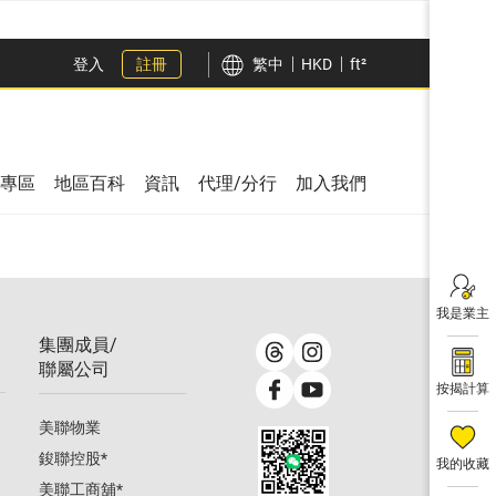
登入
註冊
繁中
HKD
ft²
專區
地區百科
資訊
代理/分行
加入我們
我是業主
集團成員/
聯屬公司
按揭計算
美聯物業
鋑聯控股
*
我的收藏
美聯工商舖
*