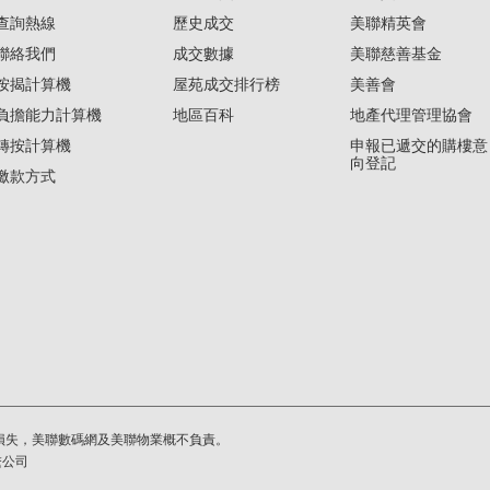
查詢熱線
歷史成交
美聯精英會
聯絡我們
成交數據
美聯慈善基金
按揭計算機
屋苑成交排行榜
美善會
負擔能力計算機
地區百科
地產代理管理協會
轉按計算機
申報已遞交的購樓意
向登記
繳款方式
損失，美聯數碼網及美聯物業概不負責。
繫公司