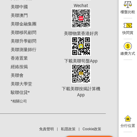
Wechat
美聯中國
樓盤比較
美聯澳門
美聯金融集團
美聯移民顧問
快閃賞
美聯物業香港好房
美聯升學顧問
美聯測量師行
繳費方式
香港置業
下載美聯筍盤App
經絡按揭
美聯會
美聯大學堂
下載美聯按揭計算機
駿聯信貸
*
App
*相關公司
分行位置
免責聲明
私隱政策
Cookie政策