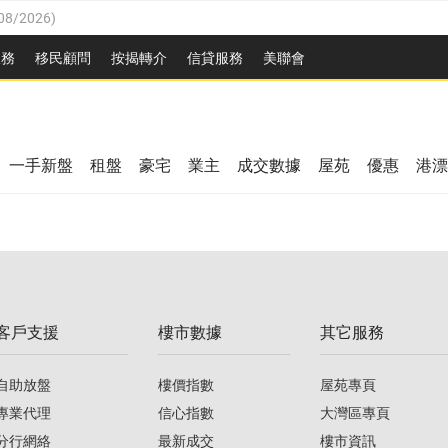
08/2026
)
8/2026
)
服務
移民顧問
按揭轉介
信貸服務
美聯會
/08/2026
)
08/2026
)
/08/2026
)
8/2026
)
3/08/2026
)
一手新盤
租盤
豪宅
業主
成交數據
屋苑
優惠
港漂
08/2026
)
/08/2026
)
/08/2026
)
3/08/2026
)
客戶支援
樓市數據
其它服務
08/2026
)
自助放盤
樓價指數
屋苑專頁
專業代理
信心指數
大灣區專頁
分行網絡
最新成交
樓市資訊