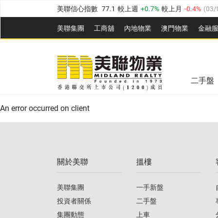
美聯信心指數
77.1
較上週
0.7%
較上月
-0.4%
(
03/
全港樓價指數
149.1
較上週
0%
較上月
0.4%
(
03/0
美聯集團
工商舖
內地物業
澳門物業
金融
港島樓價指數
157.4
較上週
-0.3%
較上月
-0.8%
(
03
美聯信心指數
77.1
較上週
0.7%
較上月
-0.4%
(
03/
九龍樓價指數
156.4
較上週
-0.1%
較上月
0.3%
(
03
全港樓價指數
149.1
較上週
0%
較上月
0.4%
(
03/0
新界樓價指數
134.8
較上週
0.1%
較上月
0.9%
(
0
二手盤
美聯信心指數
77.1
較上週
0.7%
較上月
-0.4%
(
03/
港島樓價指數
157.4
較上週
-0.3%
較上月
-0.8%
(
03
An error occurred on client
九龍樓價指數
156.4
較上週
-0.1%
較上月
0.3%
(
03
新界樓價指數
134.8
較上週
0.1%
較上月
0.9%
(
0
關於美聯
搵樓
美聯信心指數
77.1
較上週
0.7%
較上月
-0.4%
(
03/
美聯集團
一手新盤
投資者關係
二手盤
集團動態
上車