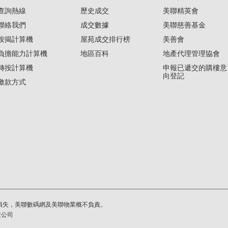
查詢熱線
歷史成交
美聯精英會
聯絡我們
成交數據
美聯慈善基金
按揭計算機
屋苑成交排行榜
美善會
負擔能力計算機
地區百科
地產代理管理協會
轉按計算機
申報已遞交的購樓意
向登記
繳款方式
損失，美聯數碼網及美聯物業概不負責。
繫公司