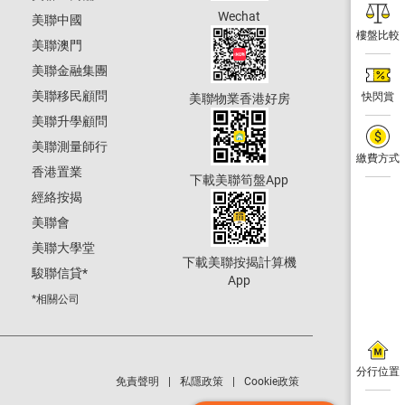
Wechat
美聯中國
樓盤比較
美聯澳門
美聯金融集團
美聯移民顧問
快閃賞
美聯物業香港好房
美聯升學顧問
美聯測量師行
繳費方式
香港置業
下載美聯筍盤App
經絡按揭
美聯會
美聯大學堂
下載美聯按揭計算機
駿聯信貸
*
App
*相關公司
分行位置
免責聲明
私隱政策
Cookie政策