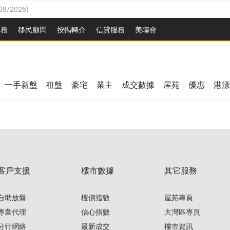
08/2026
)
8/2026
)
服務
移民顧問
按揭轉介
信貸服務
美聯會
/08/2026
)
08/2026
)
/08/2026
)
8/2026
)
3/08/2026
)
一手新盤
租盤
豪宅
業主
成交數據
屋苑
優惠
港漂
08/2026
)
/08/2026
)
/08/2026
)
3/08/2026
)
客戶支援
樓市數據
其它服務
08/2026
)
自助放盤
樓價指數
屋苑專頁
專業代理
信心指數
大灣區專頁
分行網絡
最新成交
樓市資訊