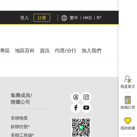
登入
註冊
繁中
HKD
ft²
專區
地區百科
資訊
代理/分行
加入我們
我是業主
集團成員/
聯屬公司
按揭計算
美聯物業
鋑聯控股
*
我的收藏
美聯工商舖
*