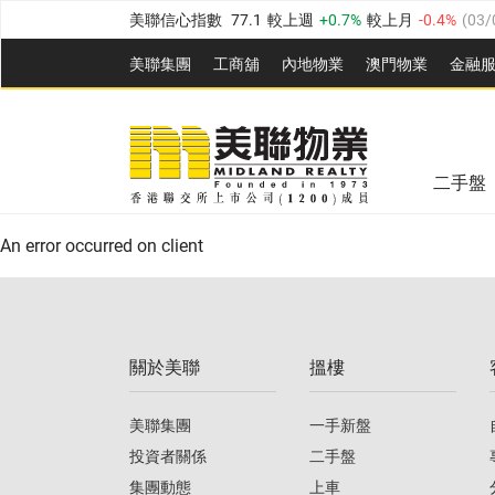
美聯信心指數
77.1
較上週
0.7%
較上月
-0.4%
(
03/
全港樓價指數
149.1
較上週
0%
較上月
0.4%
(
03/0
美聯集團
工商舖
內地物業
澳門物業
金融
港島樓價指數
157.4
較上週
-0.3%
較上月
-0.8%
(
03
美聯信心指數
77.1
較上週
0.7%
較上月
-0.4%
(
03/
九龍樓價指數
156.4
較上週
-0.1%
較上月
0.3%
(
03
全港樓價指數
149.1
較上週
0%
較上月
0.4%
(
03/0
新界樓價指數
134.8
較上週
0.1%
較上月
0.9%
(
0
二手盤
美聯信心指數
77.1
較上週
0.7%
較上月
-0.4%
(
03/
港島樓價指數
157.4
較上週
-0.3%
較上月
-0.8%
(
03
An error occurred on client
九龍樓價指數
156.4
較上週
-0.1%
較上月
0.3%
(
03
新界樓價指數
134.8
較上週
0.1%
較上月
0.9%
(
0
關於美聯
搵樓
美聯信心指數
77.1
較上週
0.7%
較上月
-0.4%
(
03/
美聯集團
一手新盤
投資者關係
二手盤
集團動態
上車