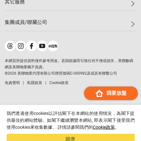
其它服務
美聯豪宅
查詢熱線
信心指數
獨家樓盤
聯絡我們
最新成交
屋苑專頁
租盤
集團成員/聯屬公司
按揭計算機
歷史成交
大灣區專頁
居屋專頁
負擔能力計算機
成交數據
樓市資訊
買賣流程
美聯物業
轉按計算機
屋苑成交排行榜
美聯精英會
鋑聯控股
*
繳款方式
地區百科
美聯慈善基金
美聯工商舖
*
本網頁所提供資料僅作參考用途。若因錯漏而引致任何不便或損失，美聯數碼
美善會
美聯中國
網及美聯物業概不負責。
地產代理管理協會
©
2026
美聯物業代理有限公司牌照號碼C-000982及或其有聯繫公司
美聯澳門
申報已遞交的購樓意向登記
免責聲明
私隱政策
Cookie政策
美聯金融集團
我要放盤
美聯移民顧問
美聯升學顧問
美聯測量師行
我們透過使用cookies以評估閣下在本網站的使用情況，為閣下提
香港置業
供最佳的網站體驗。如閣下繼續瀏覽本網站, 即表示閣下接受我們
使用cookies來收集數據。 詳情請參閱我們的
Cookie政策
。
經絡按揭
美聯會
同意