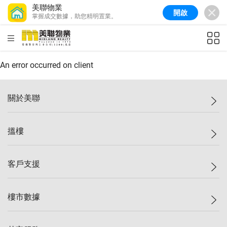
美聯物業
開啟
掌握成交數據，助您精明置業。
美聯信心指數
77.1
較上週
0.7%
較上月
-0.4%
(
03/08/2026
)
HKD
ft²
全港樓價指數
149.1
較上週
0%
較上月
0.4%
(
03/08/2026
)
An error occurred on client
港島樓價指數
157.4
較上週
-0.3%
較上月
-0.8%
(
03/08/2026
)
關於美聯
九龍樓價指數
156.4
較上週
-0.1%
較上月
0.3%
(
03/08/2026
)
美聯集團
搵樓
新界樓價指數
134.8
較上週
0.1%
較上月
0.9%
(
03/08/2026
)
投資者關係
美聯信心指數
77.1
較上週
0.7%
較上月
-0.4%
(
03/08/2026
)
集團動態
一手新盤
客戶支援
人才招募
二手盤
網站地圖
上車
自助放盤
樓市數據
減價
專業代理
低水
分行網絡
樓價指數