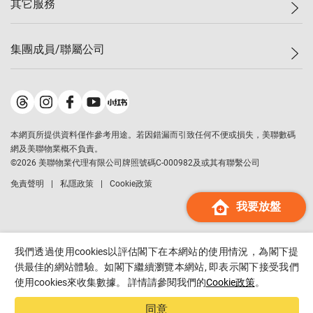
其它服務
美聯豪宅
查詢熱線
信心指數
獨家樓盤
聯絡我們
最新成交
屋苑專頁
租盤
集團成員/聯屬公司
按揭計算機
歷史成交
大灣區專頁
居屋專頁
負擔能力計算機
成交數據
樓市資訊
買賣流程
美聯物業
轉按計算機
屋苑成交排行榜
美聯精英會
鋑聯控股
*
繳款方式
地區百科
美聯慈善基金
美聯工商舖
*
本網頁所提供資料僅作參考用途。若因錯漏而引致任何不便或損失，美聯數碼
美善會
美聯中國
網及美聯物業概不負責。
地產代理管理協會
©
2026
美聯物業代理有限公司牌照號碼C-000982及或其有聯繫公司
美聯澳門
申報已遞交的購樓意向登記
免責聲明
私隱政策
Cookie政策
美聯金融集團
我要放盤
美聯移民顧問
美聯升學顧問
美聯測量師行
我們透過使用cookies以評估閣下在本網站的使用情況，為閣下提
香港置業
供最佳的網站體驗。如閣下繼續瀏覽本網站, 即表示閣下接受我們
使用cookies來收集數據。 詳情請參閱我們的
Cookie政策
。
經絡按揭
美聯會
同意