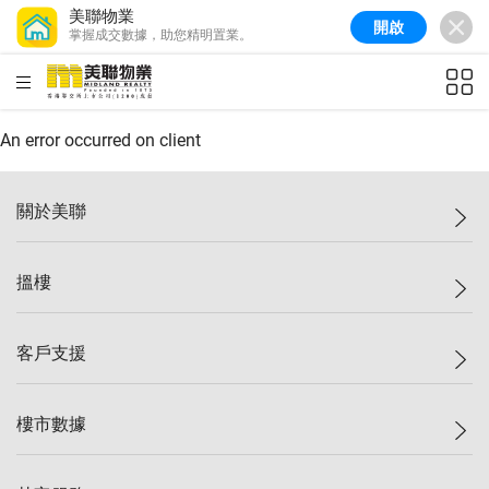
美聯物業
開啟
掌握成交數據，助您精明置業。
HKD
ft²
An error occurred on client
關於美聯
美聯集團
搵樓
投資者關係
集團動態
一手新盤
客戶支援
人才招募
二手盤
網站地圖
上車
自助放盤
樓市數據
減價
專業代理
低水
分行網絡
樓價指數