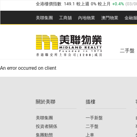
港島樓價指數
157.4
較上週
-0.3%
較上月
-0.8%
(
03
美聯集團
工商舖
內地物業
澳門物業
金融
九龍樓價指數
156.4
較上週
-0.1%
較上月
0.3%
(
03
新界樓價指數
134.8
較上週
0.1%
較上月
0.9%
(
0
美聯信心指數
77.1
較上週
0.7%
較上月
-0.4%
(
03/
美聯信心指數
77.1
較上週
0.7%
較上月
-0.4%
(
03/
全港樓價指數
149.1
較上週
0%
較上月
0.4%
(
03/0
二手盤
港島樓價指數
157.4
較上週
-0.3%
較上月
-0.8%
(
03
An error occurred on client
九龍樓價指數
156.4
較上週
-0.1%
較上月
0.3%
(
03
新界樓價指數
134.8
較上週
0.1%
較上月
0.9%
(
0
關於美聯
搵樓
美聯信心指數
77.1
較上週
0.7%
較上月
-0.4%
(
03/
美聯集團
一手新盤
投資者關係
二手盤
集團動態
上車