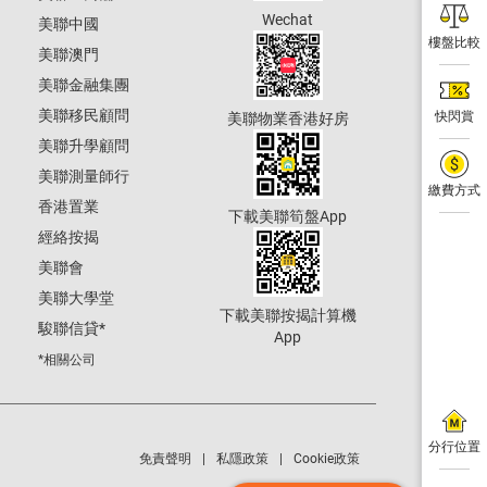
Wechat
美聯中國
樓盤比較
美聯澳門
美聯金融集團
美聯移民顧問
快閃賞
美聯物業香港好房
美聯升學顧問
美聯測量師行
繳費方式
香港置業
下載美聯筍盤App
經絡按揭
美聯會
美聯大學堂
下載美聯按揭計算機
駿聯信貸
*
App
*相關公司
分行位置
免責聲明
私隱政策
Cookie政策