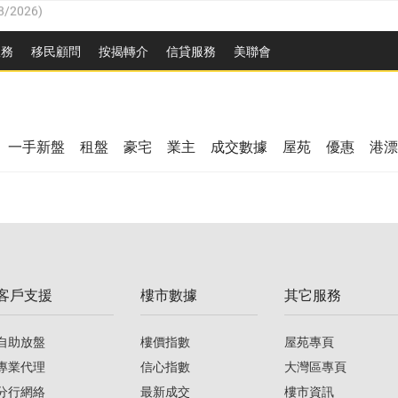
/08/2026
)
服務
移民顧問
按揭轉介
信貸服務
美聯會
/08/2026
)
3/08/2026
)
08/2026
)
08/2026
)
8/2026
)
一手新盤
租盤
豪宅
業主
成交數據
屋苑
優惠
港漂
/08/2026
)
/08/2026
)
3/08/2026
)
客戶支援
樓市數據
其它服務
08/2026
)
自助放盤
樓價指數
屋苑專頁
專業代理
信心指數
大灣區專頁
分行網絡
最新成交
樓市資訊