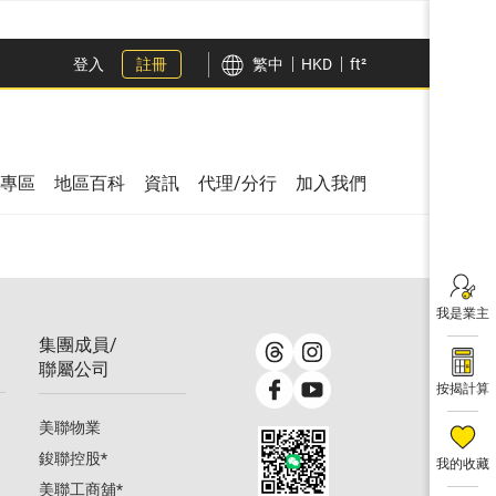
登入
註冊
繁中
HKD
ft²
專區
地區百科
資訊
代理/分行
加入我們
我是業主
集團成員/
聯屬公司
按揭計算
美聯物業
鋑聯控股
*
我的收藏
美聯工商舖
*