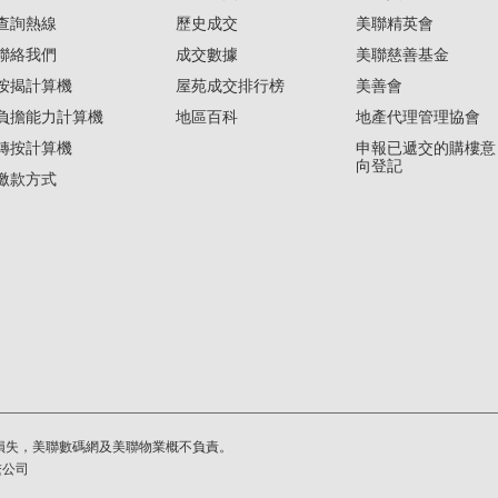
查詢熱線
歷史成交
美聯精英會
聯絡我們
成交數據
美聯慈善基金
按揭計算機
屋苑成交排行榜
美善會
負擔能力計算機
地區百科
地產代理管理協會
轉按計算機
申報已遞交的購樓意
向登記
繳款方式
損失，美聯數碼網及美聯物業概不負責。
繫公司