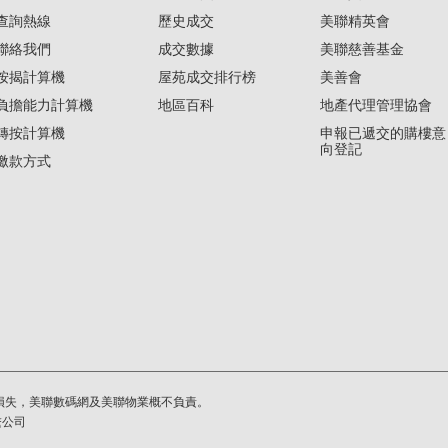
查詢熱線
歷史成交
美聯精英會
聯絡我們
成交數據
美聯慈善基金
按揭計算機
屋苑成交排行榜
美善會
負擔能力計算機
地區百科
地產代理管理協會
轉按計算機
申報已遞交的購樓意
向登記
繳款方式
損失，美聯數碼網及美聯物業概不負責。
繫公司