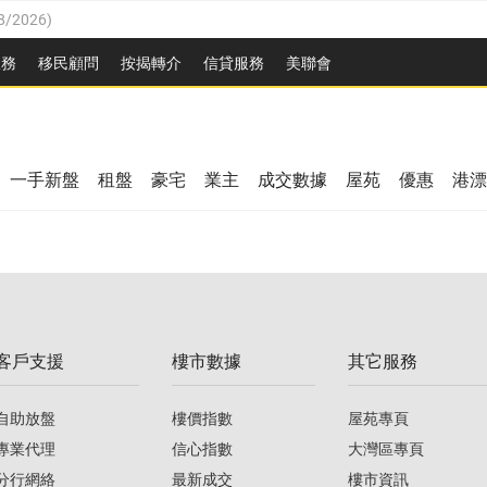
8/2026
)
/08/2026
)
服務
移民顧問
按揭轉介
信貸服務
美聯會
/08/2026
)
08/2026
)
3/08/2026
)
8/2026
)
08/2026
)
一手新盤
租盤
豪宅
業主
成交數據
屋苑
優惠
港漂
/08/2026
)
/08/2026
)
3/08/2026
)
客戶支援
樓市數據
其它服務
08/2026
)
自助放盤
樓價指數
屋苑專頁
專業代理
信心指數
大灣區專頁
分行網絡
最新成交
樓市資訊