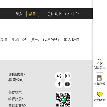
登入
註冊
繁中
HKD
ft²
專區
地區百科
資訊
代理/分行
加入我們
我是業主
集團成員/
聯屬公司
按揭計算
美聯物業
鋑聯控股
*
我的收藏
美聯工商舖
*