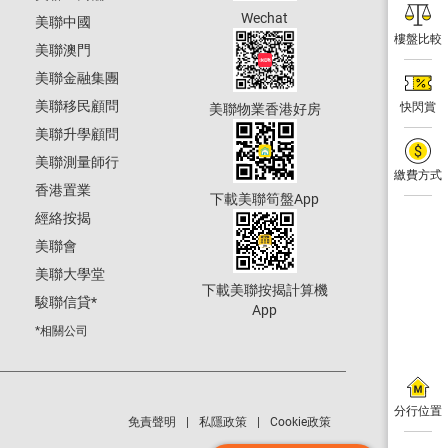
Wechat
美聯中國
樓盤比較
美聯澳門
美聯金融集團
美聯移民顧問
快閃賞
美聯物業香港好房
美聯升學顧問
美聯測量師行
繳費方式
香港置業
下載美聯筍盤App
經絡按揭
美聯會
美聯大學堂
下載美聯按揭計算機
駿聯信貸
*
App
*相關公司
分行位置
免責聲明
私隱政策
Cookie政策