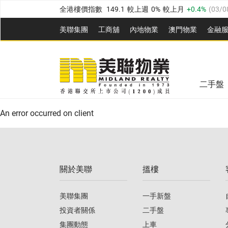
全港樓價指數
149.1
較上週
0%
較上月
0.4%
(
03/0
港島樓價指數
157.4
較上週
-0.3%
較上月
-0.8%
(
03
美聯集團
工商舖
內地物業
澳門物業
金融
九龍樓價指數
156.4
較上週
-0.1%
較上月
0.3%
(
03
美聯信心指數
77.1
較上週
0.7%
較上月
-0.4%
(
03/
新界樓價指數
134.8
較上週
0.1%
較上月
0.9%
(
0
全港樓價指數
149.1
較上週
0%
較上月
0.4%
(
03/0
美聯信心指數
77.1
較上週
0.7%
較上月
-0.4%
(
03/
二手盤
港島樓價指數
157.4
較上週
-0.3%
較上月
-0.8%
(
03
An error occurred on client
九龍樓價指數
156.4
較上週
-0.1%
較上月
0.3%
(
03
新界樓價指數
134.8
較上週
0.1%
較上月
0.9%
(
0
關於美聯
搵樓
美聯信心指數
77.1
較上週
0.7%
較上月
-0.4%
(
03/
美聯集團
一手新盤
投資者關係
二手盤
集團動態
上車