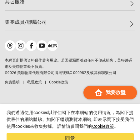
其它服務
美聯豪宅
查詢熱線
信心指數
獨家樓盤
聯絡我們
最新成交
屋苑專頁
租盤
集團成員/聯屬公司
按揭計算機
歷史成交
大灣區專頁
居屋專頁
負擔能力計算機
成交數據
樓市資訊
買賣流程
美聯物業
轉按計算機
屋苑成交排行榜
美聯精英會
鋑聯控股
*
繳款方式
地區百科
美聯慈善基金
美聯工商舖
*
本網頁所提供資料僅作參考用途。若因錯漏而引致任何不便或損失，美聯數碼
美善會
美聯中國
網及美聯物業概不負責。
地產代理管理協會
©
2026
美聯物業代理有限公司牌照號碼C-000982及或其有聯繫公司
美聯澳門
申報已遞交的購樓意向登記
免責聲明
私隱政策
Cookie政策
美聯金融集團
我要放盤
美聯移民顧問
美聯升學顧問
美聯測量師行
我們透過使用cookies以評估閣下在本網站的使用情況，為閣下提
香港置業
供最佳的網站體驗。如閣下繼續瀏覽本網站, 即表示閣下接受我們
使用cookies來收集數據。 詳情請參閱我們的
Cookie政策
。
經絡按揭
美聯會
同意