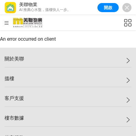
美聯物業
開啟
AI 推薦心水盤，搵樓快人一步。
美聯信心指數
77.1
較上週
0.7%
較上月
-0.4%
(
03/08/2026
)
HKD
ft²
全港樓價指數
149.1
較上週
0%
較上月
0.4%
(
03/08/2026
)
An error occurred on client
港島樓價指數
157.4
較上週
-0.3%
較上月
-0.8%
(
03/08/2026
)
關於美聯
九龍樓價指數
156.4
較上週
-0.1%
較上月
0.3%
(
03/08/2026
)
美聯集團
搵樓
新界樓價指數
134.8
較上週
0.1%
較上月
0.9%
(
03/08/2026
)
投資者關係
美聯信心指數
77.1
較上週
0.7%
較上月
-0.4%
(
03/08/2026
)
集團動態
一手新盤
客戶支援
人才招募
二手盤
網站地圖
上車
自助放盤
樓市數據
減價
專業代理
低水
分行網絡
樓價指數