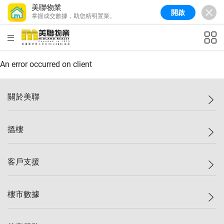
美聯物業
開啟
掌握成交數據，助您精明置業。
美聯信心指數
77.1
較上週
0.7%
較上月
-0.4%
(
03/08/2026
)
HKD
ft²
全港樓價指數
149.1
較上週
0%
較上月
0.4%
(
03/08/2026
)
An error occurred on client
港島樓價指數
157.4
較上週
-0.3%
較上月
-0.8%
(
03/08/2026
)
關於美聯
九龍樓價指數
156.4
較上週
-0.1%
較上月
0.3%
(
03/08/2026
)
美聯集團
搵樓
新界樓價指數
134.8
較上週
0.1%
較上月
0.9%
(
03/08/2026
)
投資者關係
美聯信心指數
77.1
較上週
0.7%
較上月
-0.4%
(
03/08/2026
)
集團動態
一手新盤
客戶支援
人才招募
二手盤
網站地圖
上車
自助放盤
樓市數據
減價
專業代理
低水
分行網絡
樓價指數