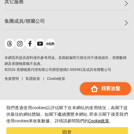
其它服務
美聯豪宅
查詢熱線
信心指數
獨家樓盤
聯絡我們
最新成交
屋苑專頁
租盤
集團成員/聯屬公司
按揭計算機
歷史成交
大灣區專頁
居屋專頁
負擔能力計算機
成交數據
樓市資訊
買賣流程
美聯物業
轉按計算機
屋苑成交排行榜
美聯精英會
鋑聯控股
*
繳款方式
地區百科
美聯慈善基金
美聯工商舖
*
本網頁所提供資料僅作參考用途。若因錯漏而引致任何不便或損失，美聯數碼
美善會
美聯中國
網及美聯物業概不負責。
地產代理管理協會
©
2026
美聯物業代理有限公司牌照號碼C-000982及或其有聯繫公司
美聯澳門
申報已遞交的購樓意向登記
免責聲明
私隱政策
Cookie政策
美聯金融集團
我要放盤
美聯移民顧問
美聯升學顧問
美聯測量師行
我們透過使用cookies以評估閣下在本網站的使用情況，為閣下提
香港置業
供最佳的網站體驗。如閣下繼續瀏覽本網站, 即表示閣下接受我們
使用cookies來收集數據。 詳情請參閱我們的
Cookie政策
。
經絡按揭
美聯會
同意