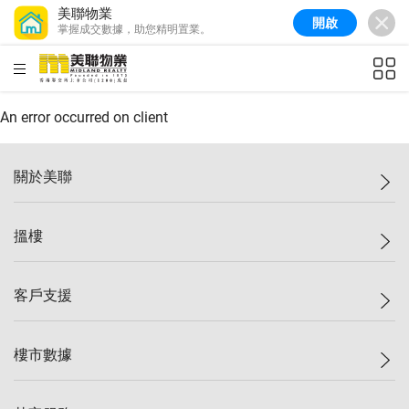
美聯物業
開啟
掌握成交數據，助您精明置業。
美聯信心指數
77.1
較上週
0.7%
較上月
-0.4%
(
03/08/2026
)
HKD
ft²
全港樓價指數
149.1
較上週
0%
較上月
0.4%
(
03/08/2026
)
An error occurred on client
港島樓價指數
157.4
較上週
-0.3%
較上月
-0.8%
(
03/08/2026
)
關於美聯
九龍樓價指數
156.4
較上週
-0.1%
較上月
0.3%
(
03/08/2026
)
美聯集團
搵樓
新界樓價指數
134.8
較上週
0.1%
較上月
0.9%
(
03/08/2026
)
投資者關係
美聯信心指數
77.1
較上週
0.7%
較上月
-0.4%
(
03/08/2026
)
集團動態
一手新盤
客戶支援
人才招募
二手盤
網站地圖
上車
自助放盤
樓市數據
減價
專業代理
低水
分行網絡
樓價指數