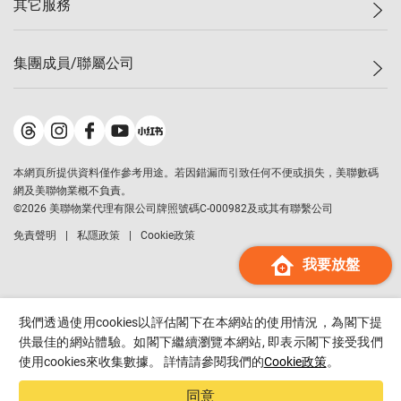
其它服務
美聯豪宅
查詢熱線
信心指數
獨家樓盤
聯絡我們
最新成交
屋苑專頁
租盤
集團成員/聯屬公司
按揭計算機
歷史成交
大灣區專頁
居屋專頁
負擔能力計算機
成交數據
樓市資訊
買賣流程
美聯物業
轉按計算機
屋苑成交排行榜
美聯精英會
鋑聯控股
*
繳款方式
地區百科
美聯慈善基金
美聯工商舖
*
本網頁所提供資料僅作參考用途。若因錯漏而引致任何不便或損失，美聯數碼
美善會
美聯中國
網及美聯物業概不負責。
地產代理管理協會
©
2026
美聯物業代理有限公司牌照號碼C-000982及或其有聯繫公司
美聯澳門
申報已遞交的購樓意向登記
免責聲明
私隱政策
Cookie政策
美聯金融集團
我要放盤
美聯移民顧問
美聯升學顧問
美聯測量師行
我們透過使用cookies以評估閣下在本網站的使用情況，為閣下提
香港置業
供最佳的網站體驗。如閣下繼續瀏覽本網站, 即表示閣下接受我們
使用cookies來收集數據。 詳情請參閱我們的
Cookie政策
。
經絡按揭
美聯會
同意