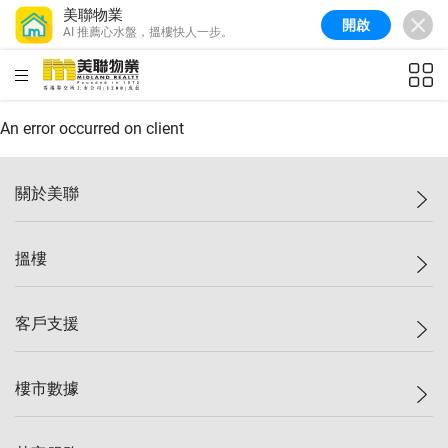
美聯物業
開啟
AI 推薦心水盤，搵樓快人一步。
美聯信心指數
77.1
較上週
0.7%
較上月
-0.4%
(
03/08/2026
)
HKD
ft²
全港樓價指數
149.1
較上週
0%
較上月
0.4%
(
03/08/2026
)
An error occurred on client
港島樓價指數
157.4
較上週
-0.3%
較上月
-0.8%
(
03/08/2026
)
關於美聯
九龍樓價指數
156.4
較上週
-0.1%
較上月
0.3%
(
03/08/2026
)
美聯集團
搵樓
新界樓價指數
134.8
較上週
0.1%
較上月
0.9%
(
03/08/2026
)
投資者關係
美聯信心指數
77.1
較上週
0.7%
較上月
-0.4%
(
03/08/2026
)
集團動態
一手新盤
客戶支援
人才招募
二手盤
網站地圖
上車
自助放盤
樓市數據
減價
專業代理
低水
分行網絡
樓價指數