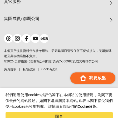
其它服務
美聯豪宅
查詢熱線
信心指數
獨家樓盤
聯絡我們
最新成交
屋苑專頁
租盤
集團成員/聯屬公司
按揭計算機
歷史成交
大灣區專頁
居屋專頁
負擔能力計算機
成交數據
樓市資訊
買賣流程
美聯物業
轉按計算機
屋苑成交排行榜
美聯精英會
鋑聯控股
*
繳款方式
地區百科
美聯慈善基金
美聯工商舖
*
本網頁所提供資料僅作參考用途。若因錯漏而引致任何不便或損失，美聯數碼
美善會
美聯中國
網及美聯物業概不負責。
地產代理管理協會
©
2026
美聯物業代理有限公司牌照號碼C-000982及或其有聯繫公司
美聯澳門
申報已遞交的購樓意向登記
免責聲明
私隱政策
Cookie政策
美聯金融集團
我要放盤
美聯移民顧問
美聯升學顧問
美聯測量師行
我們透過使用cookies以評估閣下在本網站的使用情況，為閣下提
香港置業
供最佳的網站體驗。如閣下繼續瀏覽本網站, 即表示閣下接受我們
使用cookies來收集數據。 詳情請參閱我們的
Cookie政策
。
經絡按揭
美聯會
同意