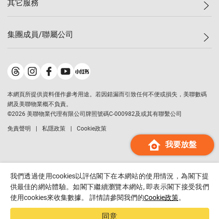
其它服務
美聯豪宅
查詢熱線
信心指數
獨家樓盤
聯絡我們
最新成交
屋苑專頁
租盤
集團成員/聯屬公司
按揭計算機
歷史成交
大灣區專頁
居屋專頁
負擔能力計算機
成交數據
樓市資訊
買賣流程
美聯物業
轉按計算機
屋苑成交排行榜
美聯精英會
鋑聯控股
*
繳款方式
地區百科
美聯慈善基金
美聯工商舖
*
本網頁所提供資料僅作參考用途。若因錯漏而引致任何不便或損失，美聯數碼
美善會
美聯中國
網及美聯物業概不負責。
地產代理管理協會
©
2026
美聯物業代理有限公司牌照號碼C-000982及或其有聯繫公司
美聯澳門
申報已遞交的購樓意向登記
免責聲明
私隱政策
Cookie政策
美聯金融集團
我要放盤
美聯移民顧問
美聯升學顧問
美聯測量師行
我們透過使用cookies以評估閣下在本網站的使用情況，為閣下提
香港置業
供最佳的網站體驗。如閣下繼續瀏覽本網站, 即表示閣下接受我們
使用cookies來收集數據。 詳情請參閱我們的
Cookie政策
。
經絡按揭
美聯會
同意