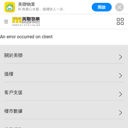
美聯物業
開啟
AI 推薦心水盤，搵樓快人一步。
美聯信心指數
77.1
較上週
0.7%
較上月
-0.4%
(
03/08/2026
)
HKD
ft²
全港樓價指數
149.1
較上週
0%
較上月
0.4%
(
03/08/2026
)
An error occurred on client
港島樓價指數
157.4
較上週
-0.3%
較上月
-0.8%
(
03/08/2026
)
關於美聯
九龍樓價指數
156.4
較上週
-0.1%
較上月
0.3%
(
03/08/2026
)
美聯集團
搵樓
新界樓價指數
134.8
較上週
0.1%
較上月
0.9%
(
03/08/2026
)
投資者關係
美聯信心指數
77.1
較上週
0.7%
較上月
-0.4%
(
03/08/2026
)
集團動態
一手新盤
客戶支援
人才招募
二手盤
網站地圖
上車
自助放盤
樓市數據
減價
專業代理
低水
分行網絡
樓價指數