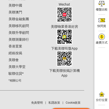
Wechat
美聯中國
樓盤比較
美聯澳門
美聯金融集團
美聯移民顧問
快閃賞
美聯物業香港好房
美聯升學顧問
美聯測量師行
繳費方式
香港置業
下載美聯筍盤App
經絡按揭
美聯會
美聯大學堂
下載美聯按揭計算機
駿聯信貸
*
App
*相關公司
分行位置
免責聲明
私隱政策
Cookie政策