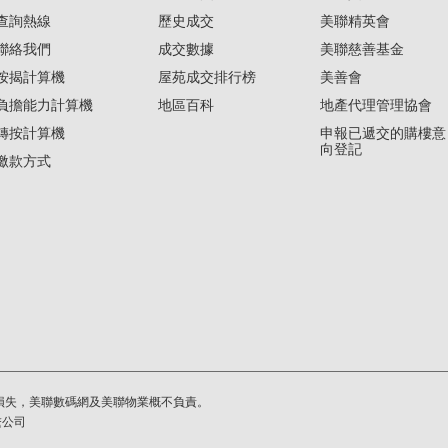
查詢熱線
歷史成交
美聯精英會
聯絡我們
成交數據
美聯慈善基金
按揭計算機
屋苑成交排行榜
美善會
負擔能力計算機
地區百科
地產代理管理協會
轉按計算機
申報已遞交的購樓意
向登記
繳款方式
損失，美聯數碼網及美聯物業概不負責。
繫公司