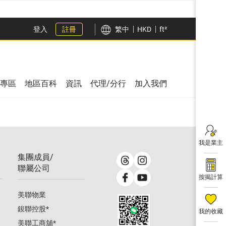
登入
註冊
繁中
HKD
ft²
專區
地區百科
資訊
代理/分行
加入我們
我是業主
集團成員/
聯屬公司
按揭計算
美聯物業
鋑聯控股
*
我的收藏
美聯工商舖
*