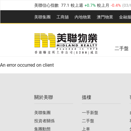
美聯信心指數
77.1
較上週
0.7%
較上月
-0.4%
(
03/
全港樓價指數
149.1
較上週
0%
較上月
0.4%
(
03/0
美聯集團
工商舖
內地物業
澳門物業
金融
港島樓價指數
157.4
較上週
-0.3%
較上月
-0.8%
(
03
美聯信心指數
77.1
較上週
0.7%
較上月
-0.4%
(
03/
九龍樓價指數
156.4
較上週
-0.1%
較上月
0.3%
(
03
全港樓價指數
149.1
較上週
0%
較上月
0.4%
(
03/0
新界樓價指數
134.8
較上週
0.1%
較上月
0.9%
(
0
二手盤
美聯信心指數
77.1
較上週
0.7%
較上月
-0.4%
(
03/
港島樓價指數
157.4
較上週
-0.3%
較上月
-0.8%
(
03
An error occurred on client
九龍樓價指數
156.4
較上週
-0.1%
較上月
0.3%
(
03
新界樓價指數
134.8
較上週
0.1%
較上月
0.9%
(
0
關於美聯
搵樓
美聯信心指數
77.1
較上週
0.7%
較上月
-0.4%
(
03/
美聯集團
一手新盤
投資者關係
二手盤
集團動態
上車