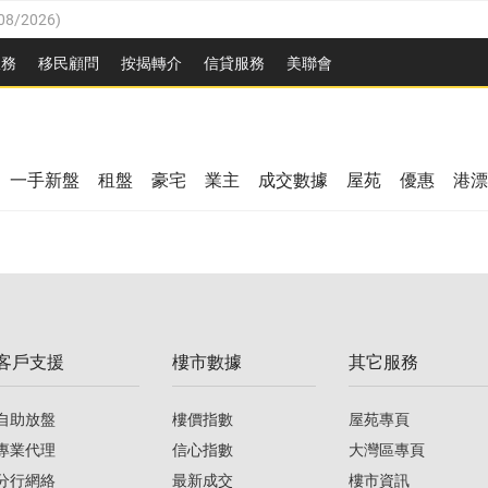
08/2026
)
8/2026
)
服務
移民顧問
按揭轉介
信貸服務
美聯會
/08/2026
)
08/2026
)
/08/2026
)
8/2026
)
3/08/2026
)
一手新盤
租盤
豪宅
業主
成交數據
屋苑
優惠
港漂
08/2026
)
/08/2026
)
/08/2026
)
3/08/2026
)
客戶支援
樓市數據
其它服務
08/2026
)
自助放盤
樓價指數
屋苑專頁
專業代理
信心指數
大灣區專頁
分行網絡
最新成交
樓市資訊