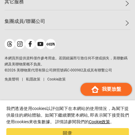
其它服務
美聯豪宅
查詢熱線
信心指數
獨家樓盤
聯絡我們
最新成交
屋苑專頁
租盤
集團成員/聯屬公司
按揭計算機
歷史成交
大灣區專頁
居屋專頁
負擔能力計算機
成交數據
樓市資訊
買賣流程
美聯物業
轉按計算機
屋苑成交排行榜
美聯精英會
鋑聯控股
*
繳款方式
地區百科
美聯慈善基金
美聯工商舖
*
本網頁所提供資料僅作參考用途。若因錯漏而引致任何不便或損失，美聯數碼
美善會
美聯中國
網及美聯物業概不負責。
地產代理管理協會
©
2026
美聯物業代理有限公司牌照號碼C-000982及或其有聯繫公司
美聯澳門
申報已遞交的購樓意向登記
免責聲明
私隱政策
Cookie政策
美聯金融集團
我要放盤
美聯移民顧問
美聯升學顧問
美聯測量師行
我們透過使用cookies以評估閣下在本網站的使用情況，為閣下提
香港置業
供最佳的網站體驗。如閣下繼續瀏覽本網站, 即表示閣下接受我們
使用cookies來收集數據。 詳情請參閱我們的
Cookie政策
。
經絡按揭
美聯會
同意