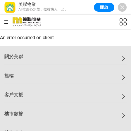
美聯物業
開啟
AI 推薦心水盤，搵樓快人一步。
美聯信心指數
77.1
較上週
0.7%
較上月
-0.4%
(
03/08/2026
)
HKD
ft²
全港樓價指數
149.1
較上週
0%
較上月
0.4%
(
03/08/2026
)
An error occurred on client
港島樓價指數
157.4
較上週
-0.3%
較上月
-0.8%
(
03/08/2026
)
關於美聯
九龍樓價指數
156.4
較上週
-0.1%
較上月
0.3%
(
03/08/2026
)
美聯集團
搵樓
新界樓價指數
134.8
較上週
0.1%
較上月
0.9%
(
03/08/2026
)
投資者關係
美聯信心指數
77.1
較上週
0.7%
較上月
-0.4%
(
03/08/2026
)
集團動態
一手新盤
客戶支援
人才招募
二手盤
網站地圖
上車
自助放盤
樓市數據
減價
專業代理
低水
分行網絡
樓價指數