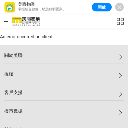
美聯物業
開啟
掌握成交數據，助您精明置業。
美聯信心指數
77.1
較上週
0.7%
較上月
-0.4%
(
03/08/2026
)
HKD
ft²
全港樓價指數
149.1
較上週
0%
較上月
0.4%
(
03/08/2026
)
An error occurred on client
港島樓價指數
157.4
較上週
-0.3%
較上月
-0.8%
(
03/08/2026
)
關於美聯
九龍樓價指數
156.4
較上週
-0.1%
較上月
0.3%
(
03/08/2026
)
美聯集團
搵樓
新界樓價指數
134.8
較上週
0.1%
較上月
0.9%
(
03/08/2026
)
投資者關係
美聯信心指數
77.1
較上週
0.7%
較上月
-0.4%
(
03/08/2026
)
集團動態
一手新盤
客戶支援
人才招募
二手盤
網站地圖
上車
自助放盤
樓市數據
減價
專業代理
低水
分行網絡
樓價指數