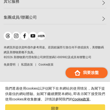
其它服務
美聯豪宅
查詢熱線
信心指數
獨家樓盤
聯絡我們
最新成交
屋苑專頁
租盤
集團成員/聯屬公司
按揭計算機
歷史成交
大灣區專頁
居屋專頁
負擔能力計算機
成交數據
樓市資訊
買賣流程
美聯物業
轉按計算機
屋苑成交排行榜
美聯精英會
鋑聯控股
*
繳款方式
地區百科
美聯慈善基金
美聯工商舖
*
本網頁所提供資料僅作參考用途。若因錯漏而引致任何不便或損失，美聯數碼
美善會
美聯中國
網及美聯物業概不負責。
地產代理管理協會
©
2026
美聯物業代理有限公司牌照號碼C-000982及或其有聯繫公司
美聯澳門
申報已遞交的購樓意向登記
免責聲明
私隱政策
Cookie政策
美聯金融集團
我要放盤
美聯移民顧問
美聯升學顧問
美聯測量師行
我們透過使用cookies以評估閣下在本網站的使用情況，為閣下提
香港置業
供最佳的網站體驗。如閣下繼續瀏覽本網站, 即表示閣下接受我們
使用cookies來收集數據。 詳情請參閱我們的
Cookie政策
。
經絡按揭
美聯會
同意