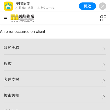
美聯物業
開啟
AI 推薦心水盤，搵樓快人一步。
美聯信心指數
77.1
較上週
0.7%
較上月
-0.4%
(
03/08/2026
)
HKD
ft²
全港樓價指數
149.1
較上週
0%
較上月
0.4%
(
03/08/2026
)
An error occurred on client
港島樓價指數
157.4
較上週
-0.3%
較上月
-0.8%
(
03/08/2026
)
關於美聯
九龍樓價指數
156.4
較上週
-0.1%
較上月
0.3%
(
03/08/2026
)
美聯集團
搵樓
新界樓價指數
134.8
較上週
0.1%
較上月
0.9%
(
03/08/2026
)
投資者關係
美聯信心指數
77.1
較上週
0.7%
較上月
-0.4%
(
03/08/2026
)
集團動態
一手新盤
客戶支援
人才招募
二手盤
網站地圖
上車
自助放盤
樓市數據
減價
專業代理
低水
分行網絡
樓價指數