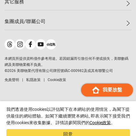
其它服務
美聯豪宅
查詢熱線
信心指數
獨家樓盤
聯絡我們
最新成交
屋苑專頁
租盤
集團成員/聯屬公司
按揭計算機
歷史成交
大灣區專頁
居屋專頁
負擔能力計算機
成交數據
樓市資訊
買賣流程
美聯物業
轉按計算機
屋苑成交排行榜
美聯精英會
鋑聯控股
*
繳款方式
地區百科
美聯慈善基金
美聯工商舖
*
本網頁所提供資料僅作參考用途。若因錯漏而引致任何不便或損失，美聯數碼
美善會
美聯中國
網及美聯物業概不負責。
地產代理管理協會
©
2026
美聯物業代理有限公司牌照號碼C-000982及或其有聯繫公司
美聯澳門
申報已遞交的購樓意向登記
免責聲明
私隱政策
Cookie政策
美聯金融集團
我要放盤
美聯移民顧問
美聯升學顧問
美聯測量師行
我們透過使用cookies以評估閣下在本網站的使用情況，為閣下提
香港置業
供最佳的網站體驗。如閣下繼續瀏覽本網站, 即表示閣下接受我們
使用cookies來收集數據。 詳情請參閱我們的
Cookie政策
。
經絡按揭
美聯會
同意