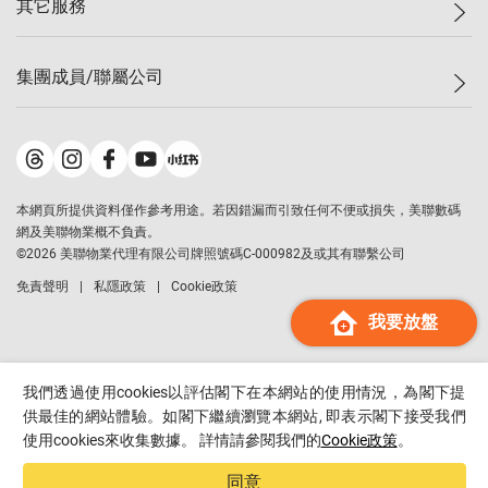
其它服務
美聯豪宅
查詢熱線
信心指數
獨家樓盤
聯絡我們
最新成交
屋苑專頁
租盤
集團成員/聯屬公司
按揭計算機
歷史成交
大灣區專頁
居屋專頁
負擔能力計算機
成交數據
樓市資訊
買賣流程
美聯物業
轉按計算機
屋苑成交排行榜
美聯精英會
鋑聯控股
*
繳款方式
地區百科
美聯慈善基金
美聯工商舖
*
本網頁所提供資料僅作參考用途。若因錯漏而引致任何不便或損失，美聯數碼
美善會
美聯中國
網及美聯物業概不負責。
地產代理管理協會
©
2026
美聯物業代理有限公司牌照號碼C-000982及或其有聯繫公司
美聯澳門
申報已遞交的購樓意向登記
免責聲明
私隱政策
Cookie政策
美聯金融集團
我要放盤
美聯移民顧問
美聯升學顧問
美聯測量師行
我們透過使用cookies以評估閣下在本網站的使用情況，為閣下提
香港置業
供最佳的網站體驗。如閣下繼續瀏覽本網站, 即表示閣下接受我們
使用cookies來收集數據。 詳情請參閱我們的
Cookie政策
。
經絡按揭
美聯會
同意