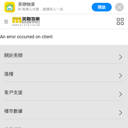
美聯物業
開啟
AI 推薦心水盤，搵樓快人一步。
美聯信心指數
76.6
較上週
-0.6%
較上月
-1.4%
(
10/08/2026
)
HKD
ft²
全港樓價指數
148.9
較上週
-0.1%
較上月
0.1%
(
10/08/2026
)
An error occurred on client
港島樓價指數
157.0
較上週
-0.2%
較上月
0.2%
(
10/08/2026
)
關於美聯
九龍樓價指數
155.7
較上週
-0.4%
較上月
-0.8%
(
10/08/2026
)
美聯集團
搵樓
新界樓價指數
135.1
較上週
0.3%
較上月
0.9%
(
10/08/2026
)
投資者關係
美聯信心指數
76.6
較上週
-0.6%
較上月
-1.4%
(
10/08/2026
)
集團動態
一手新盤
客戶支援
人才招募
二手盤
網站地圖
上車
自助放盤
樓市數據
減價
專業代理
低水
分行網絡
樓價指數