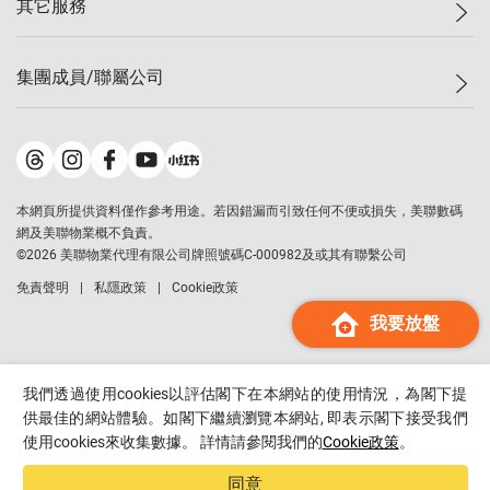
其它服務
美聯豪宅
查詢熱線
信心指數
獨家樓盤
聯絡我們
最新成交
屋苑專頁
租盤
集團成員/聯屬公司
按揭計算機
歷史成交
大灣區專頁
居屋專頁
負擔能力計算機
成交數據
樓市資訊
買賣流程
美聯物業
轉按計算機
屋苑成交排行榜
美聯精英會
鋑聯控股
*
繳款方式
地區百科
美聯慈善基金
美聯工商舖
*
本網頁所提供資料僅作參考用途。若因錯漏而引致任何不便或損失，美聯數碼
美善會
美聯中國
網及美聯物業概不負責。
地產代理管理協會
©
2026
美聯物業代理有限公司牌照號碼C-000982及或其有聯繫公司
美聯澳門
申報已遞交的購樓意向登記
免責聲明
私隱政策
Cookie政策
美聯金融集團
我要放盤
美聯移民顧問
美聯升學顧問
美聯測量師行
我們透過使用cookies以評估閣下在本網站的使用情況，為閣下提
香港置業
供最佳的網站體驗。如閣下繼續瀏覽本網站, 即表示閣下接受我們
使用cookies來收集數據。 詳情請參閱我們的
Cookie政策
。
經絡按揭
美聯會
同意