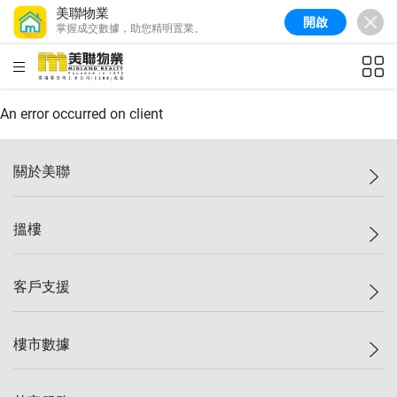
美聯物業
開啟
掌握成交數據，助您精明置業。
美聯信心指數
77.1
較上週
0.7%
較上月
-0.4%
(
03/08/2026
)
HKD
ft²
全港樓價指數
149.1
較上週
0%
較上月
0.4%
(
03/08/2026
)
An error occurred on client
港島樓價指數
157.4
較上週
-0.3%
較上月
-0.8%
(
03/08/2026
)
關於美聯
九龍樓價指數
156.4
較上週
-0.1%
較上月
0.3%
(
03/08/2026
)
美聯集團
搵樓
新界樓價指數
134.8
較上週
0.1%
較上月
0.9%
(
03/08/2026
)
投資者關係
美聯信心指數
77.1
較上週
0.7%
較上月
-0.4%
(
03/08/2026
)
集團動態
一手新盤
客戶支援
人才招募
二手盤
網站地圖
上車
自助放盤
樓市數據
減價
專業代理
低水
分行網絡
樓價指數