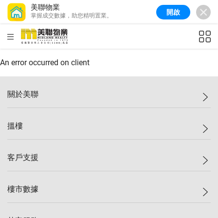
美聯物業
開啟
掌握成交數據，助您精明置業。
美聯信心指數
76.6
較上週
-0.6%
較上月
-1.4%
(
10/08/2026
)
HKD
ft²
全港樓價指數
148.9
較上週
-0.1%
較上月
0.1%
(
10/08/2026
)
An error occurred on client
港島樓價指數
157.0
較上週
-0.2%
較上月
0.2%
(
10/08/2026
)
關於美聯
九龍樓價指數
155.7
較上週
-0.4%
較上月
-0.8%
(
10/08/2026
)
美聯集團
搵樓
新界樓價指數
135.1
較上週
0.3%
較上月
0.9%
(
10/08/2026
)
投資者關係
美聯信心指數
76.6
較上週
-0.6%
較上月
-1.4%
(
10/08/2026
)
集團動態
一手新盤
客戶支援
人才招募
二手盤
網站地圖
上車
自助放盤
樓市數據
減價
專業代理
低水
分行網絡
樓價指數