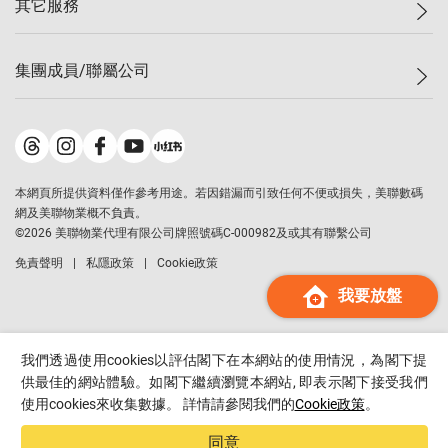
其它服務
美聯豪宅
查詢熱線
信心指數
獨家樓盤
聯絡我們
最新成交
屋苑專頁
租盤
集團成員/聯屬公司
按揭計算機
歷史成交
大灣區專頁
居屋專頁
負擔能力計算機
成交數據
樓市資訊
買賣流程
美聯物業
轉按計算機
屋苑成交排行榜
美聯精英會
鋑聯控股
*
繳款方式
地區百科
美聯慈善基金
美聯工商舖
*
本網頁所提供資料僅作參考用途。若因錯漏而引致任何不便或損失，美聯數碼
美善會
美聯中國
網及美聯物業概不負責。
地產代理管理協會
©
2026
美聯物業代理有限公司牌照號碼C-000982及或其有聯繫公司
美聯澳門
申報已遞交的購樓意向登記
免責聲明
私隱政策
Cookie政策
美聯金融集團
我要放盤
美聯移民顧問
美聯升學顧問
美聯測量師行
我們透過使用cookies以評估閣下在本網站的使用情況，為閣下提
香港置業
供最佳的網站體驗。如閣下繼續瀏覽本網站, 即表示閣下接受我們
使用cookies來收集數據。 詳情請參閱我們的
Cookie政策
。
經絡按揭
美聯會
同意