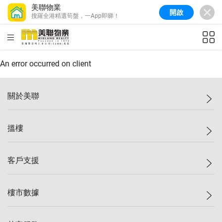
美聯物業
開啟
搜羅全港精選筍盤，一App即睇！
美聯信心指數
77.1
較上週
0.7%
較上月
-0.4%
(
03/08/2026
)
HKD
ft²
全港樓價指數
149.1
較上週
0%
較上月
0.4%
(
03/08/2026
)
An error occurred on client
港島樓價指數
157.4
較上週
-0.3%
較上月
-0.8%
(
03/08/2026
)
關於美聯
九龍樓價指數
156.4
較上週
-0.1%
較上月
0.3%
(
03/08/2026
)
美聯集團
搵樓
新界樓價指數
134.8
較上週
0.1%
較上月
0.9%
(
03/08/2026
)
投資者關係
美聯信心指數
77.1
較上週
0.7%
較上月
-0.4%
(
03/08/2026
)
集團動態
一手新盤
客戶支援
人才招募
二手盤
網站地圖
上車
自助放盤
樓市數據
減價
專業代理
低水
分行網絡
樓價指數