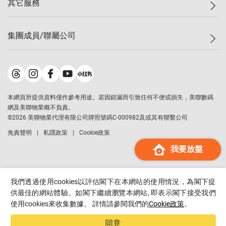
其它服務
美聯豪宅
查詢熱線
信心指數
獨家樓盤
聯絡我們
最新成交
屋苑專頁
租盤
集團成員/聯屬公司
按揭計算機
歷史成交
大灣區專頁
居屋專頁
負擔能力計算機
成交數據
樓市資訊
買賣流程
美聯物業
轉按計算機
屋苑成交排行榜
美聯精英會
鋑聯控股
*
繳款方式
地區百科
美聯慈善基金
美聯工商舖
*
本網頁所提供資料僅作參考用途。若因錯漏而引致任何不便或損失，美聯數碼
美善會
美聯中國
網及美聯物業概不負責。
地產代理管理協會
©
2026
美聯物業代理有限公司牌照號碼C-000982及或其有聯繫公司
美聯澳門
申報已遞交的購樓意向登記
免責聲明
私隱政策
Cookie政策
美聯金融集團
我要放盤
美聯移民顧問
美聯升學顧問
美聯測量師行
我們透過使用cookies以評估閣下在本網站的使用情況，為閣下提
香港置業
供最佳的網站體驗。如閣下繼續瀏覽本網站, 即表示閣下接受我們
使用cookies來收集數據。 詳情請參閱我們的
Cookie政策
。
經絡按揭
美聯會
同意