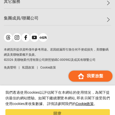
其它服務
美聯豪宅
查詢熱線
信心指數
獨家樓盤
聯絡我們
最新成交
屋苑專頁
租盤
集團成員/聯屬公司
按揭計算機
歷史成交
大灣區專頁
居屋專頁
負擔能力計算機
成交數據
樓市資訊
買賣流程
美聯物業
轉按計算機
屋苑成交排行榜
美聯精英會
鋑聯控股
*
繳款方式
地區百科
美聯慈善基金
美聯工商舖
*
本網頁所提供資料僅作參考用途。若因錯漏而引致任何不便或損失，美聯數碼
美善會
美聯中國
網及美聯物業概不負責。
地產代理管理協會
©
2026
美聯物業代理有限公司牌照號碼C-000982及或其有聯繫公司
美聯澳門
申報已遞交的購樓意向登記
免責聲明
私隱政策
Cookie政策
美聯金融集團
我要放盤
美聯移民顧問
美聯升學顧問
美聯測量師行
我們透過使用cookies以評估閣下在本網站的使用情況，為閣下提
香港置業
供最佳的網站體驗。如閣下繼續瀏覽本網站, 即表示閣下接受我們
使用cookies來收集數據。 詳情請參閱我們的
Cookie政策
。
經絡按揭
美聯會
同意