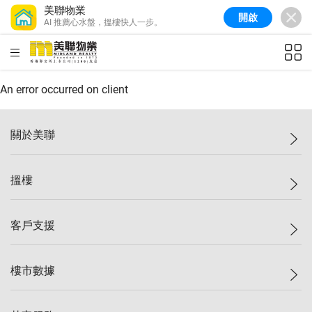
美聯物業
開啟
AI 推薦心水盤，搵樓快人一步。
美聯信心指數
77.1
較上週
0.7%
較上月
-0.4%
(
03/08/2026
)
HKD
ft²
全港樓價指數
149.1
較上週
0%
較上月
0.4%
(
03/08/2026
)
An error occurred on client
港島樓價指數
157.4
較上週
-0.3%
較上月
-0.8%
(
03/08/2026
)
關於美聯
九龍樓價指數
156.4
較上週
-0.1%
較上月
0.3%
(
03/08/2026
)
美聯集團
搵樓
新界樓價指數
134.8
較上週
0.1%
較上月
0.9%
(
03/08/2026
)
投資者關係
美聯信心指數
77.1
較上週
0.7%
較上月
-0.4%
(
03/08/2026
)
集團動態
一手新盤
客戶支援
人才招募
二手盤
網站地圖
上車
自助放盤
樓市數據
減價
專業代理
低水
分行網絡
樓價指數