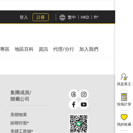
登入
註冊
繁中
HKD
ft²
專區
地區百科
資訊
代理/分行
加入我們
我是業主
集團成員/
聯屬公司
按揭計算
美聯物業
鋑聯控股
*
我的收藏
美聯工商舖
*