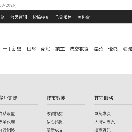
08/2026
)
8/2026
)
服務
移民顧問
按揭轉介
信貸服務
美聯會
/08/2026
)
08/2026
)
/08/2026
)
8/2026
)
3/08/2026
)
一手新盤
租盤
豪宅
業主
成交數據
屋苑
優惠
港漂
08/2026
)
/08/2026
)
/08/2026
)
3/08/2026
)
客戶支援
樓市數據
其它服務
08/2026
)
自助放盤
樓價指數
屋苑專頁
專業代理
信心指數
大灣區專頁
分行網絡
最新成交
樓市資訊