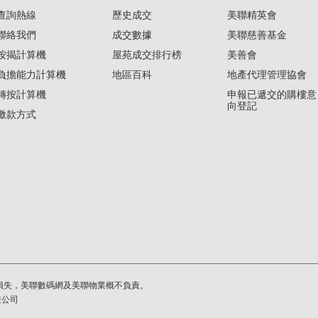
查詢熱線
歷史成交
美聯精英會
聯絡我們
成交數據
美聯慈善基金
按揭計算機
屋苑成交排行榜
美善會
負擔能力計算機
地區百科
地產代理管理協會
轉按計算機
申報已遞交的購樓意
向登記
繳款方式
損失，美聯數碼網及美聯物業概不負責。
繫公司