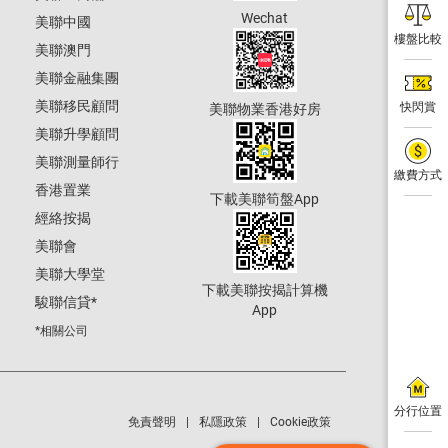
Wechat
美聯中國
樓盤比較
美聯澳門
美聯金融集團
美聯移民顧問
快閃賞
美聯物業香港好房
美聯升學顧問
美聯測量師行
繳費方式
香港置業
下載美聯筍盤App
經絡按揭
美聯會
美聯大學堂
下載美聯按揭計算機
駿聯信貸
*
App
*相關公司
分行位置
免責聲明
私隱政策
Cookie政策