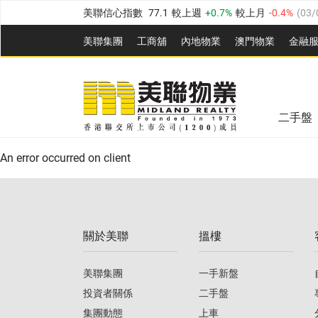
美聯信心指數
77.1
較上週
0.7%
較上月
-0.4%
(
03/
全港樓價指數
149.1
較上週
0%
較上月
0.4%
(
03/0
美聯集團
工商舖
內地物業
澳門物業
金融
港島樓價指數
157.4
較上週
-0.3%
較上月
-0.8%
(
03
美聯信心指數
77.1
較上週
0.7%
較上月
-0.4%
(
03/
九龍樓價指數
156.4
較上週
-0.1%
較上月
0.3%
(
03
全港樓價指數
149.1
較上週
0%
較上月
0.4%
(
03/0
新界樓價指數
134.8
較上週
0.1%
較上月
0.9%
(
0
二手盤
美聯信心指數
77.1
較上週
0.7%
較上月
-0.4%
(
03/
港島樓價指數
157.4
較上週
-0.3%
較上月
-0.8%
(
03
An error occurred on client
九龍樓價指數
156.4
較上週
-0.1%
較上月
0.3%
(
03
新界樓價指數
134.8
較上週
0.1%
較上月
0.9%
(
0
關於美聯
搵樓
美聯信心指數
77.1
較上週
0.7%
較上月
-0.4%
(
03/
美聯集團
一手新盤
投資者關係
二手盤
集團動態
上車