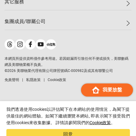
其它服務
美聯豪宅
查詢熱線
信心指數
獨家樓盤
聯絡我們
最新成交
屋苑專頁
租盤
集團成員/聯屬公司
按揭計算機
歷史成交
大灣區專頁
居屋專頁
負擔能力計算機
成交數據
樓市資訊
買賣流程
美聯物業
轉按計算機
屋苑成交排行榜
美聯精英會
鋑聯控股
*
繳款方式
地區百科
美聯慈善基金
美聯工商舖
*
本網頁所提供資料僅作參考用途。若因錯漏而引致任何不便或損失，美聯數碼
美善會
美聯中國
網及美聯物業概不負責。
地產代理管理協會
©
2026
美聯物業代理有限公司牌照號碼C-000982及或其有聯繫公司
美聯澳門
申報已遞交的購樓意向登記
免責聲明
私隱政策
Cookie政策
美聯金融集團
我要放盤
美聯移民顧問
美聯升學顧問
美聯測量師行
我們透過使用cookies以評估閣下在本網站的使用情況，為閣下提
香港置業
供最佳的網站體驗。如閣下繼續瀏覽本網站, 即表示閣下接受我們
使用cookies來收集數據。 詳情請參閱我們的
Cookie政策
。
經絡按揭
美聯會
同意