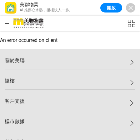
美聯物業
開啟
AI 推薦心水盤，搵樓快人一步。
美聯信心指數
77.1
較上週
0.7%
較上月
-0.4%
(
03/08/2026
)
HKD
ft²
全港樓價指數
149.1
較上週
0%
較上月
0.4%
(
03/08/2026
)
An error occurred on client
港島樓價指數
157.4
較上週
-0.3%
較上月
-0.8%
(
03/08/2026
)
關於美聯
九龍樓價指數
156.4
較上週
-0.1%
較上月
0.3%
(
03/08/2026
)
美聯集團
搵樓
新界樓價指數
134.8
較上週
0.1%
較上月
0.9%
(
03/08/2026
)
投資者關係
美聯信心指數
77.1
較上週
0.7%
較上月
-0.4%
(
03/08/2026
)
集團動態
一手新盤
客戶支援
人才招募
二手盤
網站地圖
上車
自助放盤
樓市數據
減價
專業代理
低水
分行網絡
樓價指數