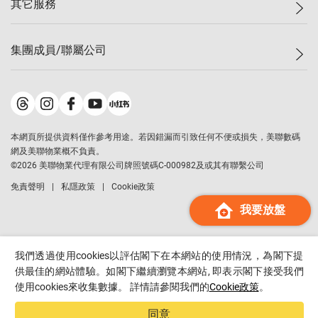
其它服務
美聯豪宅
查詢熱線
信心指數
獨家樓盤
聯絡我們
最新成交
屋苑專頁
租盤
集團成員/聯屬公司
按揭計算機
歷史成交
大灣區專頁
居屋專頁
負擔能力計算機
成交數據
樓市資訊
買賣流程
美聯物業
轉按計算機
屋苑成交排行榜
美聯精英會
鋑聯控股
*
繳款方式
地區百科
美聯慈善基金
美聯工商舖
*
本網頁所提供資料僅作參考用途。若因錯漏而引致任何不便或損失，美聯數碼
美善會
美聯中國
網及美聯物業概不負責。
地產代理管理協會
©
2026
美聯物業代理有限公司牌照號碼C-000982及或其有聯繫公司
美聯澳門
申報已遞交的購樓意向登記
免責聲明
私隱政策
Cookie政策
美聯金融集團
我要放盤
美聯移民顧問
美聯升學顧問
美聯測量師行
我們透過使用cookies以評估閣下在本網站的使用情況，為閣下提
香港置業
供最佳的網站體驗。如閣下繼續瀏覽本網站, 即表示閣下接受我們
使用cookies來收集數據。 詳情請參閱我們的
Cookie政策
。
經絡按揭
美聯會
同意