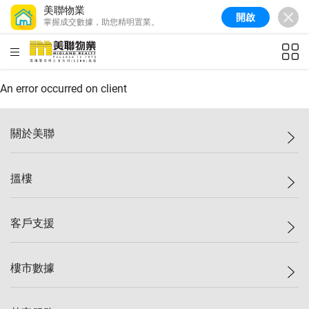
美聯物業
開啟
掌握成交數據，助您精明置業。
美聯信心指數
77.1
較上週
0.7%
較上月
-0.4%
(
03/08/2026
)
HKD
ft²
全港樓價指數
149.1
較上週
0%
較上月
0.4%
(
03/08/2026
)
An error occurred on client
港島樓價指數
157.4
較上週
-0.3%
較上月
-0.8%
(
03/08/2026
)
關於美聯
九龍樓價指數
156.4
較上週
-0.1%
較上月
0.3%
(
03/08/2026
)
美聯集團
搵樓
新界樓價指數
134.8
較上週
0.1%
較上月
0.9%
(
03/08/2026
)
投資者關係
美聯信心指數
77.1
較上週
0.7%
較上月
-0.4%
(
03/08/2026
)
集團動態
一手新盤
客戶支援
人才招募
二手盤
網站地圖
上車
自助放盤
樓市數據
減價
專業代理
低水
分行網絡
樓價指數