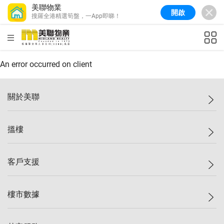
美聯物業
開啟
搜羅全港精選筍盤，一App即睇！
美聯信心指數
77.1
較上週
0.7%
較上月
-0.4%
(
03/08/2026
)
HKD
ft²
全港樓價指數
149.1
較上週
0%
較上月
0.4%
(
03/08/2026
)
An error occurred on client
港島樓價指數
157.4
較上週
-0.3%
較上月
-0.8%
(
03/08/2026
)
關於美聯
九龍樓價指數
156.4
較上週
-0.1%
較上月
0.3%
(
03/08/2026
)
美聯集團
搵樓
新界樓價指數
134.8
較上週
0.1%
較上月
0.9%
(
03/08/2026
)
投資者關係
美聯信心指數
77.1
較上週
0.7%
較上月
-0.4%
(
03/08/2026
)
集團動態
一手新盤
客戶支援
人才招募
二手盤
網站地圖
上車
自助放盤
樓市數據
減價
專業代理
低水
分行網絡
樓價指數