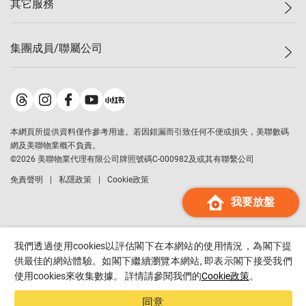
其它服務
美聯豪宅
查詢熱線
信心指數
獨家樓盤
聯絡我們
最新成交
屋苑專頁
租盤
集團成員/聯屬公司
按揭計算機
歷史成交
大灣區專頁
居屋專頁
負擔能力計算機
成交數據
樓市資訊
買賣流程
美聯物業
轉按計算機
屋苑成交排行榜
美聯精英會
鋑聯控股
*
繳款方式
地區百科
美聯慈善基金
美聯工商舖
*
本網頁所提供資料僅作參考用途。若因錯漏而引致任何不便或損失，美聯數碼
美善會
美聯中國
網及美聯物業概不負責。
地產代理管理協會
©
2026
美聯物業代理有限公司牌照號碼C-000982及或其有聯繫公司
美聯澳門
申報已遞交的購樓意向登記
免責聲明
私隱政策
Cookie政策
美聯金融集團
我要放盤
美聯移民顧問
美聯升學顧問
美聯測量師行
我們透過使用cookies以評估閣下在本網站的使用情況，為閣下提
香港置業
供最佳的網站體驗。如閣下繼續瀏覽本網站, 即表示閣下接受我們
使用cookies來收集數據。 詳情請參閱我們的
Cookie政策
。
經絡按揭
美聯會
同意