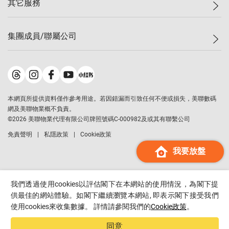
其它服務
美聯豪宅
查詢熱線
信心指數
獨家樓盤
聯絡我們
最新成交
屋苑專頁
租盤
集團成員/聯屬公司
按揭計算機
歷史成交
大灣區專頁
居屋專頁
負擔能力計算機
成交數據
樓市資訊
買賣流程
美聯物業
轉按計算機
屋苑成交排行榜
美聯精英會
鋑聯控股
*
繳款方式
地區百科
美聯慈善基金
美聯工商舖
*
本網頁所提供資料僅作參考用途。若因錯漏而引致任何不便或損失，美聯數碼
美善會
美聯中國
網及美聯物業概不負責。
地產代理管理協會
©
2026
美聯物業代理有限公司牌照號碼C-000982及或其有聯繫公司
美聯澳門
申報已遞交的購樓意向登記
免責聲明
私隱政策
Cookie政策
美聯金融集團
我要放盤
美聯移民顧問
美聯升學顧問
美聯測量師行
我們透過使用cookies以評估閣下在本網站的使用情況，為閣下提
香港置業
供最佳的網站體驗。如閣下繼續瀏覽本網站, 即表示閣下接受我們
使用cookies來收集數據。 詳情請參閱我們的
Cookie政策
。
經絡按揭
美聯會
同意