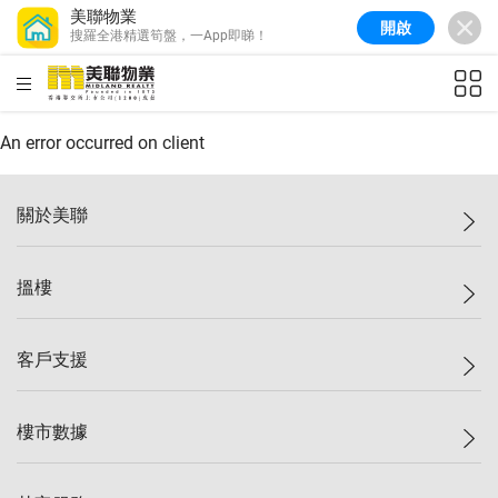
美聯物業
開啟
搜羅全港精選筍盤，一App即睇！
美聯信心指數
77.1
較上週
0.7%
較上月
-0.4%
(
03/08/2026
)
HKD
ft²
全港樓價指數
149.1
較上週
0%
較上月
0.4%
(
03/08/2026
)
An error occurred on client
港島樓價指數
157.4
較上週
-0.3%
較上月
-0.8%
(
03/08/2026
)
關於美聯
九龍樓價指數
156.4
較上週
-0.1%
較上月
0.3%
(
03/08/2026
)
美聯集團
搵樓
新界樓價指數
134.8
較上週
0.1%
較上月
0.9%
(
03/08/2026
)
投資者關係
美聯信心指數
77.1
較上週
0.7%
較上月
-0.4%
(
03/08/2026
)
集團動態
一手新盤
客戶支援
人才招募
二手盤
網站地圖
上車
自助放盤
樓市數據
減價
專業代理
低水
分行網絡
樓價指數