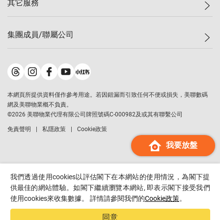
其它服務
美聯豪宅
查詢熱線
信心指數
獨家樓盤
聯絡我們
最新成交
屋苑專頁
租盤
集團成員/聯屬公司
按揭計算機
歷史成交
大灣區專頁
居屋專頁
負擔能力計算機
成交數據
樓市資訊
買賣流程
美聯物業
轉按計算機
屋苑成交排行榜
美聯精英會
鋑聯控股
*
繳款方式
地區百科
美聯慈善基金
美聯工商舖
*
本網頁所提供資料僅作參考用途。若因錯漏而引致任何不便或損失，美聯數碼
美善會
美聯中國
網及美聯物業概不負責。
地產代理管理協會
©
2026
美聯物業代理有限公司牌照號碼C-000982及或其有聯繫公司
美聯澳門
申報已遞交的購樓意向登記
免責聲明
私隱政策
Cookie政策
美聯金融集團
我要放盤
美聯移民顧問
美聯升學顧問
美聯測量師行
我們透過使用cookies以評估閣下在本網站的使用情況，為閣下提
香港置業
供最佳的網站體驗。如閣下繼續瀏覽本網站, 即表示閣下接受我們
使用cookies來收集數據。 詳情請參閱我們的
Cookie政策
。
經絡按揭
美聯會
同意