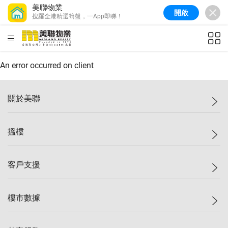
美聯物業
開啟
搜羅全港精選筍盤，一App即睇！
美聯信心指數
77.1
較上週
0.7%
較上月
-0.4%
(
03/08/2026
)
HKD
ft²
全港樓價指數
149.1
較上週
0%
較上月
0.4%
(
03/08/2026
)
An error occurred on client
港島樓價指數
157.4
較上週
-0.3%
較上月
-0.8%
(
03/08/2026
)
關於美聯
九龍樓價指數
156.4
較上週
-0.1%
較上月
0.3%
(
03/08/2026
)
美聯集團
搵樓
新界樓價指數
134.8
較上週
0.1%
較上月
0.9%
(
03/08/2026
)
投資者關係
美聯信心指數
77.1
較上週
0.7%
較上月
-0.4%
(
03/08/2026
)
集團動態
一手新盤
客戶支援
人才招募
二手盤
網站地圖
上車
自助放盤
樓市數據
減價
專業代理
低水
分行網絡
樓價指數