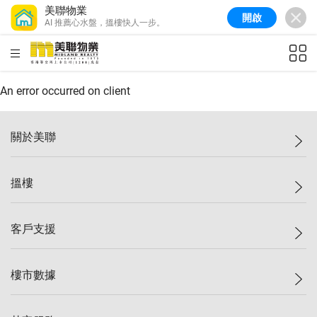
美聯物業
開啟
AI 推薦心水盤，搵樓快人一步。
美聯信心指數
77.1
較上週
0.7%
較上月
-0.4%
(
03/08/2026
)
HKD
ft²
全港樓價指數
149.1
較上週
0%
較上月
0.4%
(
03/08/2026
)
An error occurred on client
港島樓價指數
157.4
較上週
-0.3%
較上月
-0.8%
(
03/08/2026
)
關於美聯
九龍樓價指數
156.4
較上週
-0.1%
較上月
0.3%
(
03/08/2026
)
美聯集團
搵樓
新界樓價指數
134.8
較上週
0.1%
較上月
0.9%
(
03/08/2026
)
投資者關係
美聯信心指數
77.1
較上週
0.7%
較上月
-0.4%
(
03/08/2026
)
集團動態
一手新盤
客戶支援
人才招募
二手盤
網站地圖
上車
自助放盤
樓市數據
減價
專業代理
低水
分行網絡
樓價指數