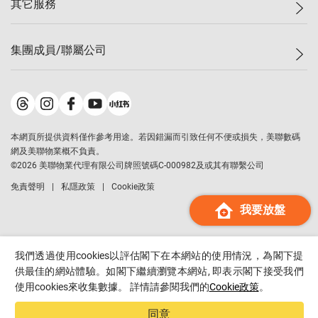
其它服務
美聯豪宅
查詢熱線
信心指數
獨家樓盤
聯絡我們
最新成交
屋苑專頁
租盤
集團成員/聯屬公司
按揭計算機
歷史成交
大灣區專頁
居屋專頁
負擔能力計算機
成交數據
樓市資訊
買賣流程
美聯物業
轉按計算機
屋苑成交排行榜
美聯精英會
鋑聯控股
*
繳款方式
地區百科
美聯慈善基金
美聯工商舖
*
本網頁所提供資料僅作參考用途。若因錯漏而引致任何不便或損失，美聯數碼
美善會
美聯中國
網及美聯物業概不負責。
地產代理管理協會
©
2026
美聯物業代理有限公司牌照號碼C-000982及或其有聯繫公司
美聯澳門
申報已遞交的購樓意向登記
免責聲明
私隱政策
Cookie政策
美聯金融集團
我要放盤
美聯移民顧問
美聯升學顧問
美聯測量師行
我們透過使用cookies以評估閣下在本網站的使用情況，為閣下提
香港置業
供最佳的網站體驗。如閣下繼續瀏覽本網站, 即表示閣下接受我們
使用cookies來收集數據。 詳情請參閱我們的
Cookie政策
。
經絡按揭
美聯會
同意