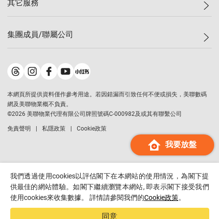
其它服務
美聯豪宅
查詢熱線
信心指數
獨家樓盤
聯絡我們
最新成交
屋苑專頁
租盤
集團成員/聯屬公司
按揭計算機
歷史成交
大灣區專頁
居屋專頁
負擔能力計算機
成交數據
樓市資訊
買賣流程
美聯物業
轉按計算機
屋苑成交排行榜
美聯精英會
鋑聯控股
*
繳款方式
地區百科
美聯慈善基金
美聯工商舖
*
本網頁所提供資料僅作參考用途。若因錯漏而引致任何不便或損失，美聯數碼
美善會
美聯中國
網及美聯物業概不負責。
地產代理管理協會
©
2026
美聯物業代理有限公司牌照號碼C-000982及或其有聯繫公司
美聯澳門
申報已遞交的購樓意向登記
免責聲明
私隱政策
Cookie政策
美聯金融集團
我要放盤
美聯移民顧問
美聯升學顧問
美聯測量師行
我們透過使用cookies以評估閣下在本網站的使用情況，為閣下提
香港置業
供最佳的網站體驗。如閣下繼續瀏覽本網站, 即表示閣下接受我們
使用cookies來收集數據。 詳情請參閱我們的
Cookie政策
。
經絡按揭
美聯會
同意