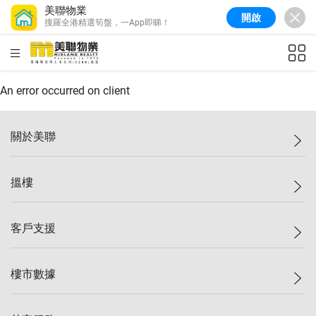
美聯物業
開啟
搜羅全港精選筍盤，一App即睇！
美聯信心指數
77.1
較上週
0.7%
較上月
-0.4%
(
03/08/2026
)
HKD
ft²
全港樓價指數
149.1
較上週
0%
較上月
0.4%
(
03/08/2026
)
An error occurred on client
港島樓價指數
157.4
較上週
-0.3%
較上月
-0.8%
(
03/08/2026
)
關於美聯
九龍樓價指數
156.4
較上週
-0.1%
較上月
0.3%
(
03/08/2026
)
美聯集團
搵樓
新界樓價指數
134.8
較上週
0.1%
較上月
0.9%
(
03/08/2026
)
投資者關係
美聯信心指數
77.1
較上週
0.7%
較上月
-0.4%
(
03/08/2026
)
集團動態
一手新盤
客戶支援
人才招募
二手盤
網站地圖
上車
自助放盤
樓市數據
減價
專業代理
低水
分行網絡
樓價指數