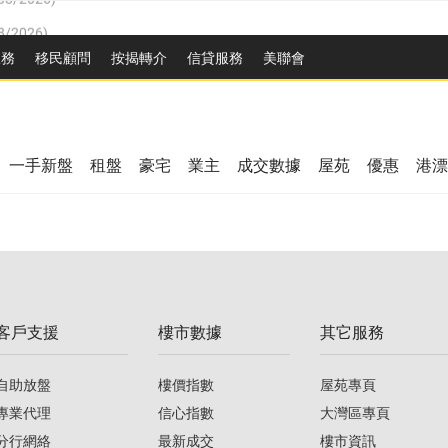
8/2026
)
/08/2026
)
服務
移民顧問
按揭轉介
信貸服務
美聯會
/08/2026
)
08/2026
)
3/08/2026
)
8/2026
)
08/2026
)
一手新盤
租盤
豪宅
業主
成交數據
屋苑
優惠
港漂
/08/2026
)
/08/2026
)
3/08/2026
)
客戶支援
樓市數據
其它服務
08/2026
)
自助放盤
樓價指數
屋苑專頁
專業代理
信心指數
大灣區專頁
分行網絡
最新成交
樓市資訊