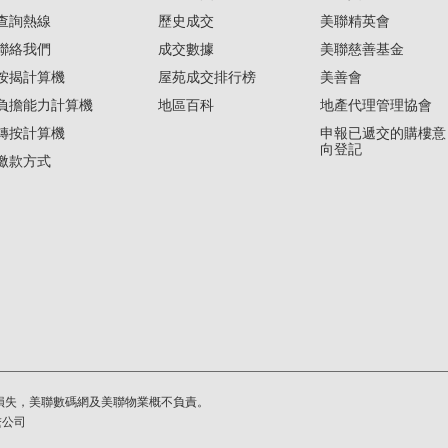
查詢熱線
歷史成交
美聯精英會
聯絡我們
成交數據
美聯慈善基金
按揭計算機
屋苑成交排行榜
美善會
負擔能力計算機
地區百科
地產代理管理協會
轉按計算機
申報已遞交的購樓意
向登記
繳款方式
損失，美聯數碼網及美聯物業概不負責。
繫公司