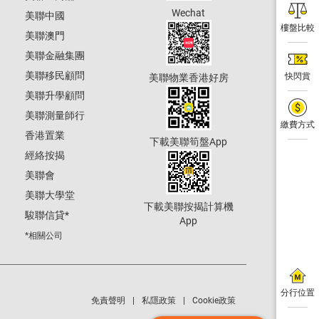
Wechat
美聯中國
樓盤比較
美聯澳門
美聯金融集團
美聯移民顧問
快閃賞
美聯物業香港好房
美聯升學顧問
美聯測量師行
繳費方式
香港置業
下載美聯筍盤App
經絡按揭
美聯會
美聯大學堂
下載美聯按揭計算機
駿聯信貸
*
App
*相關公司
分行位置
免責聲明
私隱政策
Cookie政策