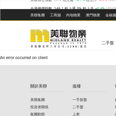
全港樓價指數
149.1
較上週
0%
較上月
0.4%
(
03/0
港島樓價指數
157.4
較上週
-0.3%
較上月
-0.8%
(
03
美聯集團
工商舖
內地物業
澳門物業
金融
九龍樓價指數
156.4
較上週
-0.1%
較上月
0.3%
(
03
美聯信心指數
77.1
較上週
0.7%
較上月
-0.4%
(
03/
新界樓價指數
134.8
較上週
0.1%
較上月
0.9%
(
0
全港樓價指數
149.1
較上週
0%
較上月
0.4%
(
03/0
美聯信心指數
77.1
較上週
0.7%
較上月
-0.4%
(
03/
二手盤
港島樓價指數
157.4
較上週
-0.3%
較上月
-0.8%
(
03
An error occurred on client
九龍樓價指數
156.4
較上週
-0.1%
較上月
0.3%
(
03
新界樓價指數
134.8
較上週
0.1%
較上月
0.9%
(
0
關於美聯
搵樓
美聯信心指數
77.1
較上週
0.7%
較上月
-0.4%
(
03/
美聯集團
一手新盤
投資者關係
二手盤
集團動態
上車