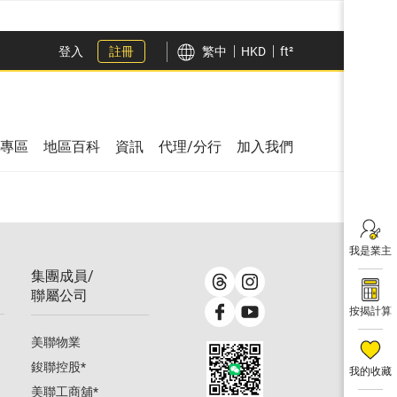
登入
註冊
繁中
HKD
ft²
專區
地區百科
資訊
代理/分行
加入我們
我是業主
集團成員/
聯屬公司
按揭計算
美聯物業
鋑聯控股
*
我的收藏
美聯工商舖
*