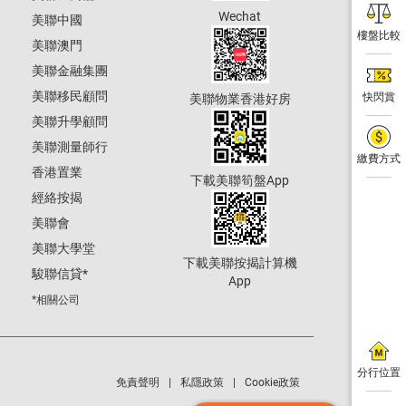
Wechat
美聯中國
樓盤比較
美聯澳門
美聯金融集團
美聯移民顧問
快閃賞
美聯物業香港好房
美聯升學顧問
美聯測量師行
繳費方式
香港置業
下載美聯筍盤App
經絡按揭
美聯會
美聯大學堂
下載美聯按揭計算機
駿聯信貸
*
App
*相關公司
分行位置
免責聲明
私隱政策
Cookie政策