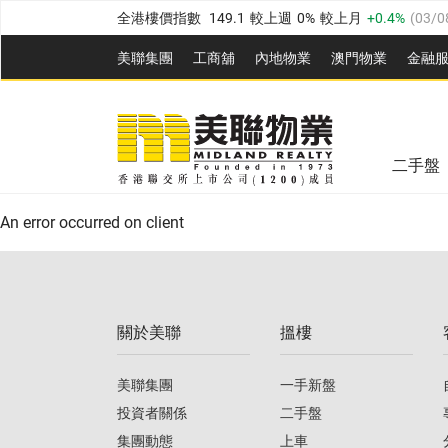
全港樓價指數
149.1
較上週
0%
較上月
0.4%
(
03/0
港島樓價指數
157.4
較上週
-0.3%
較上月
-0.8%
(
03
美聯集團
工商舖
內地物業
澳門物業
金融
九龍樓價指數
156.4
較上週
-0.1%
較上月
0.3%
(
03
美聯信心指數
77.1
較上週
0.7%
較上月
-0.4%
(
03/
新界樓價指數
134.8
較上週
0.1%
較上月
0.9%
(
0
全港樓價指數
149.1
較上週
0%
較上月
0.4%
(
03/0
美聯信心指數
77.1
較上週
0.7%
較上月
-0.4%
(
03/
二手盤
港島樓價指數
157.4
較上週
-0.3%
較上月
-0.8%
(
03
An error occurred on client
九龍樓價指數
156.4
較上週
-0.1%
較上月
0.3%
(
03
新界樓價指數
134.8
較上週
0.1%
較上月
0.9%
(
0
關於美聯
搵樓
美聯信心指數
77.1
較上週
0.7%
較上月
-0.4%
(
03/
美聯集團
一手新盤
投資者關係
二手盤
集團動態
上車