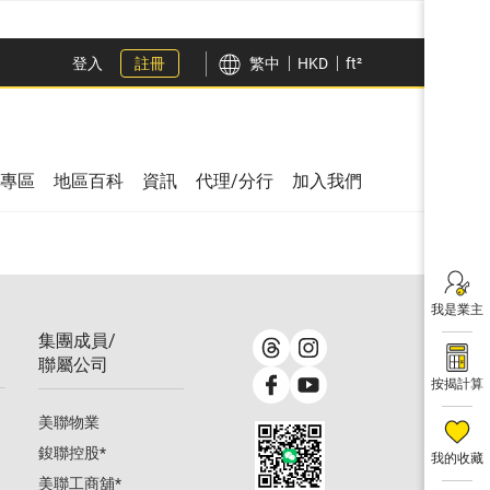
登入
註冊
繁中
HKD
ft²
專區
地區百科
資訊
代理/分行
加入我們
我是業主
集團成員/
聯屬公司
按揭計算
美聯物業
鋑聯控股
*
我的收藏
美聯工商舖
*