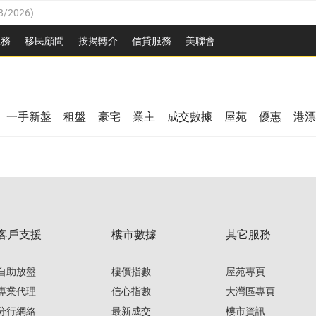
8/2026
)
/08/2026
)
服務
移民顧問
按揭轉介
信貸服務
美聯會
/08/2026
)
08/2026
)
3/08/2026
)
8/2026
)
08/2026
)
一手新盤
租盤
豪宅
業主
成交數據
屋苑
優惠
港漂
/08/2026
)
/08/2026
)
3/08/2026
)
客戶支援
樓市數據
其它服務
08/2026
)
自助放盤
樓價指數
屋苑專頁
專業代理
信心指數
大灣區專頁
分行網絡
最新成交
樓市資訊