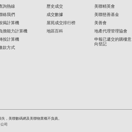
查詢熱線
歷史成交
美聯精英會
聯絡我們
成交數據
美聯慈善基金
按揭計算機
屋苑成交排行榜
美善會
負擔能力計算機
地區百科
地產代理管理協會
轉按計算機
申報已遞交的購樓意
向登記
繳款方式
損失，美聯數碼網及美聯物業概不負責。
繫公司