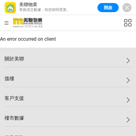
美聯物業
開啟
掌握成交數據，助您精明置業。
美聯信心指數
77.1
較上週
0.7%
較上月
-0.4%
(
03/08/2026
)
HKD
ft²
全港樓價指數
149.1
較上週
0%
較上月
0.4%
(
03/08/2026
)
An error occurred on client
港島樓價指數
157.4
較上週
-0.3%
較上月
-0.8%
(
03/08/2026
)
關於美聯
九龍樓價指數
156.4
較上週
-0.1%
較上月
0.3%
(
03/08/2026
)
美聯集團
搵樓
新界樓價指數
134.8
較上週
0.1%
較上月
0.9%
(
03/08/2026
)
投資者關係
美聯信心指數
77.1
較上週
0.7%
較上月
-0.4%
(
03/08/2026
)
集團動態
一手新盤
客戶支援
人才招募
二手盤
網站地圖
上車
自助放盤
樓市數據
減價
專業代理
低水
分行網絡
樓價指數