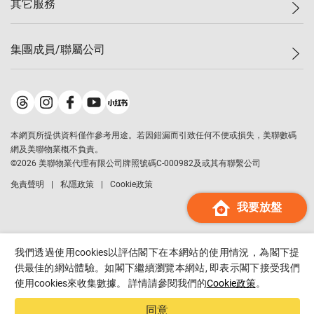
其它服務
美聯豪宅
查詢熱線
信心指數
獨家樓盤
聯絡我們
最新成交
屋苑專頁
租盤
集團成員/聯屬公司
按揭計算機
歷史成交
大灣區專頁
居屋專頁
負擔能力計算機
成交數據
樓市資訊
買賣流程
美聯物業
轉按計算機
屋苑成交排行榜
美聯精英會
鋑聯控股
*
繳款方式
地區百科
美聯慈善基金
美聯工商舖
*
本網頁所提供資料僅作參考用途。若因錯漏而引致任何不便或損失，美聯數碼
美善會
美聯中國
網及美聯物業概不負責。
地產代理管理協會
©
2026
美聯物業代理有限公司牌照號碼C-000982及或其有聯繫公司
美聯澳門
申報已遞交的購樓意向登記
免責聲明
私隱政策
Cookie政策
美聯金融集團
我要放盤
美聯移民顧問
美聯升學顧問
美聯測量師行
我們透過使用cookies以評估閣下在本網站的使用情況，為閣下提
香港置業
供最佳的網站體驗。如閣下繼續瀏覽本網站, 即表示閣下接受我們
使用cookies來收集數據。 詳情請參閱我們的
Cookie政策
。
經絡按揭
美聯會
同意