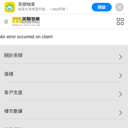
美聯物業
開啟
搜羅全港精選筍盤，一App即睇！
美聯信心指數
77.1
較上週
0.7%
較上月
-0.4%
(
03/08/2026
)
HKD
ft²
全港樓價指數
149.1
較上週
0%
較上月
0.4%
(
03/08/2026
)
An error occurred on client
港島樓價指數
157.4
較上週
-0.3%
較上月
-0.8%
(
03/08/2026
)
關於美聯
九龍樓價指數
156.4
較上週
-0.1%
較上月
0.3%
(
03/08/2026
)
美聯集團
搵樓
新界樓價指數
134.8
較上週
0.1%
較上月
0.9%
(
03/08/2026
)
投資者關係
美聯信心指數
77.1
較上週
0.7%
較上月
-0.4%
(
03/08/2026
)
集團動態
一手新盤
客戶支援
人才招募
二手盤
網站地圖
上車
自助放盤
樓市數據
減價
專業代理
低水
分行網絡
樓價指數