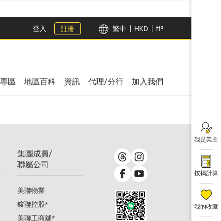
登入
註冊
繁中
HKD
ft²
專區
地區百科
資訊
代理/分行
加入我們
我是業主
集團成員/
聯屬公司
按揭計算
美聯物業
鋑聯控股
*
我的收藏
美聯工商舖
*