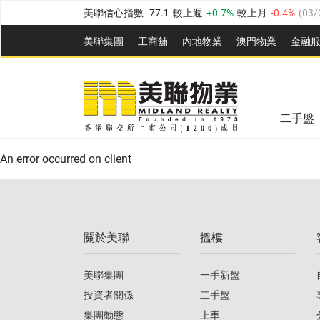
美聯信心指數
77.1
較上週
0.7%
較上月
-0.4%
(
03/
全港樓價指數
149.1
較上週
0%
較上月
0.4%
(
03/0
美聯集團
工商舖
內地物業
澳門物業
金融
港島樓價指數
157.4
較上週
-0.3%
較上月
-0.8%
(
03
美聯信心指數
77.1
較上週
0.7%
較上月
-0.4%
(
03/
九龍樓價指數
156.4
較上週
-0.1%
較上月
0.3%
(
03
全港樓價指數
149.1
較上週
0%
較上月
0.4%
(
03/0
新界樓價指數
134.8
較上週
0.1%
較上月
0.9%
(
0
二手盤
美聯信心指數
77.1
較上週
0.7%
較上月
-0.4%
(
03/
港島樓價指數
157.4
較上週
-0.3%
較上月
-0.8%
(
03
An error occurred on client
九龍樓價指數
156.4
較上週
-0.1%
較上月
0.3%
(
03
新界樓價指數
134.8
較上週
0.1%
較上月
0.9%
(
0
關於美聯
搵樓
美聯信心指數
77.1
較上週
0.7%
較上月
-0.4%
(
03/
美聯集團
一手新盤
投資者關係
二手盤
集團動態
上車