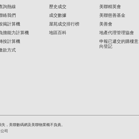
查詢熱線
歷史成交
美聯精英會
聯絡我們
成交數據
美聯慈善基金
按揭計算機
屋苑成交排行榜
美善會
負擔能力計算機
地區百科
地產代理管理協會
轉按計算機
申報已遞交的購樓意
向登記
繳款方式
損失，美聯數碼網及美聯物業概不負責。
繫公司