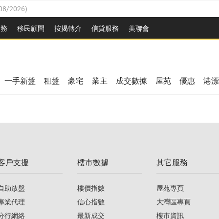
08/2026
)
8/2026
)
服務
移民顧問
按揭轉介
信貸服務
美聯會
/08/2026
)
08/2026
)
/08/2026
)
8/2026
)
3/08/2026
)
一手新盤
租盤
豪宅
業主
成交數據
屋苑
優惠
港漂
08/2026
)
/08/2026
)
/08/2026
)
3/08/2026
)
客戶支援
樓市數據
其它服務
08/2026
)
自助放盤
樓價指數
屋苑專頁
專業代理
信心指數
大灣區專頁
分行網絡
最新成交
樓市資訊