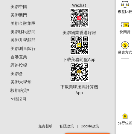
Wechat
美聯中國
樓盤比較
美聯澳門
美聯金融集團
美聯移民顧問
快閃賞
美聯物業香港好房
美聯升學顧問
美聯測量師行
繳費方式
香港置業
下載美聯筍盤App
經絡按揭
美聯會
美聯大學堂
下載美聯按揭計算機
駿聯信貸
*
App
*相關公司
分行位置
免責聲明
私隱政策
Cookie政策