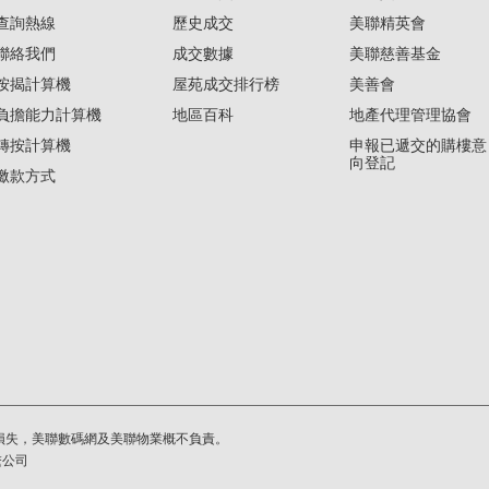
查詢熱線
歷史成交
美聯精英會
聯絡我們
成交數據
美聯慈善基金
按揭計算機
屋苑成交排行榜
美善會
負擔能力計算機
地區百科
地產代理管理協會
轉按計算機
申報已遞交的購樓意
向登記
繳款方式
損失，美聯數碼網及美聯物業概不負責。
繫公司