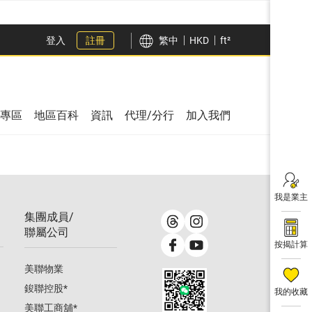
登入
註冊
繁中
HKD
ft²
專區
地區百科
資訊
代理/分行
加入我們
我是業主
集團成員/
聯屬公司
按揭計算
美聯物業
鋑聯控股
*
我的收藏
美聯工商舖
*