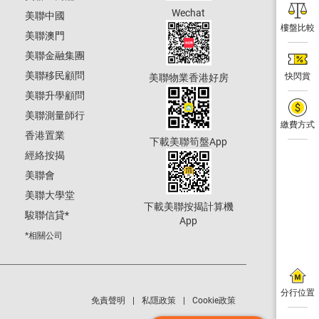
Wechat
美聯中國
樓盤比較
美聯澳門
美聯金融集團
美聯移民顧問
快閃賞
美聯物業香港好房
美聯升學顧問
美聯測量師行
繳費方式
香港置業
下載美聯筍盤App
經絡按揭
美聯會
美聯大學堂
下載美聯按揭計算機
駿聯信貸
*
App
*相關公司
分行位置
免責聲明
私隱政策
Cookie政策