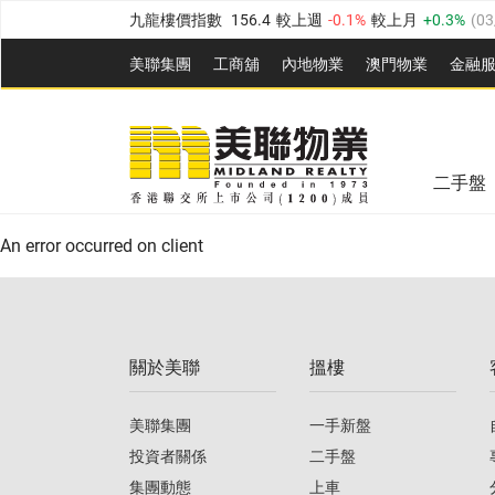
九龍樓價指數
156.4
較上週
-0.1%
較上月
0.3%
(
03
新界樓價指數
134.8
較上週
0.1%
較上月
0.9%
(
0
美聯集團
工商舖
內地物業
澳門物業
金融
美聯信心指數
77.1
較上週
0.7%
較上月
-0.4%
(
03/
美聯信心指數
77.1
較上週
0.7%
較上月
-0.4%
(
03/
全港樓價指數
149.1
較上週
0%
較上月
0.4%
(
03/0
二手盤
港島樓價指數
157.4
較上週
-0.3%
較上月
-0.8%
(
03
An error occurred on client
九龍樓價指數
156.4
較上週
-0.1%
較上月
0.3%
(
03
新界樓價指數
134.8
較上週
0.1%
較上月
0.9%
(
0
關於美聯
搵樓
美聯信心指數
77.1
較上週
0.7%
較上月
-0.4%
(
03/
美聯集團
一手新盤
投資者關係
二手盤
集團動態
上車