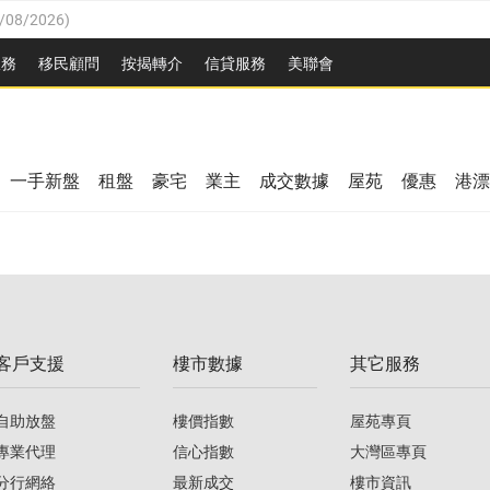
/08/2026
)
3/08/2026
)
服務
移民顧問
按揭轉介
信貸服務
美聯會
08/2026
)
08/2026
)
8/2026
)
一手新盤
租盤
豪宅
業主
成交數據
屋苑
優惠
港漂
/08/2026
)
/08/2026
)
3/08/2026
)
客戶支援
樓市數據
其它服務
08/2026
)
自助放盤
樓價指數
屋苑專頁
專業代理
信心指數
大灣區專頁
分行網絡
最新成交
樓市資訊