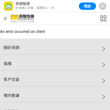
美聯物業
開啟
AI 推薦心水盤，搵樓快人一步。
美聯信心指數
77.1
較上週
0.7%
較上月
-0.4%
(
03/08/2026
)
HKD
ft²
全港樓價指數
149.1
較上週
0%
較上月
0.4%
(
03/08/2026
)
An error occurred on client
港島樓價指數
157.4
較上週
-0.3%
較上月
-0.8%
(
03/08/2026
)
關於美聯
九龍樓價指數
156.4
較上週
-0.1%
較上月
0.3%
(
03/08/2026
)
美聯集團
搵樓
新界樓價指數
134.8
較上週
0.1%
較上月
0.9%
(
03/08/2026
)
投資者關係
美聯信心指數
77.1
較上週
0.7%
較上月
-0.4%
(
03/08/2026
)
集團動態
一手新盤
客戶支援
人才招募
二手盤
網站地圖
上車
自助放盤
樓市數據
減價
專業代理
低水
分行網絡
樓價指數