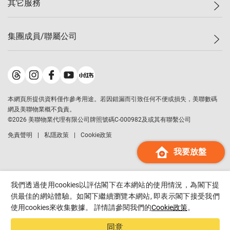
其它服務
美聯豪宅
查詢熱線
信心指數
獨家樓盤
聯絡我們
最新成交
屋苑專頁
租盤
集團成員/聯屬公司
按揭計算機
歷史成交
大灣區專頁
居屋專頁
負擔能力計算機
成交數據
樓市資訊
買賣流程
美聯物業
轉按計算機
屋苑成交排行榜
美聯精英會
鋑聯控股
*
繳款方式
地區百科
美聯慈善基金
美聯工商舖
*
本網頁所提供資料僅作參考用途。若因錯漏而引致任何不便或損失，美聯數碼
美善會
美聯中國
網及美聯物業概不負責。
地產代理管理協會
©
2026
美聯物業代理有限公司牌照號碼C-000982及或其有聯繫公司
美聯澳門
申報已遞交的購樓意向登記
免責聲明
私隱政策
Cookie政策
美聯金融集團
我要放盤
美聯移民顧問
美聯升學顧問
美聯測量師行
我們透過使用cookies以評估閣下在本網站的使用情況，為閣下提
香港置業
供最佳的網站體驗。如閣下繼續瀏覽本網站, 即表示閣下接受我們
使用cookies來收集數據。 詳情請參閱我們的
Cookie政策
。
經絡按揭
美聯會
同意