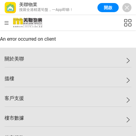
美聯物業
開啟
搜羅全港精選筍盤，一App即睇！
美聯信心指數
77.1
較上週
0.7%
較上月
-0.4%
(
03/08/2026
)
HKD
ft²
全港樓價指數
149.1
較上週
0%
較上月
0.4%
(
03/08/2026
)
An error occurred on client
港島樓價指數
157.4
較上週
-0.3%
較上月
-0.8%
(
03/08/2026
)
關於美聯
九龍樓價指數
156.4
較上週
-0.1%
較上月
0.3%
(
03/08/2026
)
美聯集團
搵樓
新界樓價指數
134.8
較上週
0.1%
較上月
0.9%
(
03/08/2026
)
投資者關係
美聯信心指數
77.1
較上週
0.7%
較上月
-0.4%
(
03/08/2026
)
集團動態
一手新盤
客戶支援
人才招募
二手盤
網站地圖
上車
自助放盤
樓市數據
減價
專業代理
低水
分行網絡
樓價指數