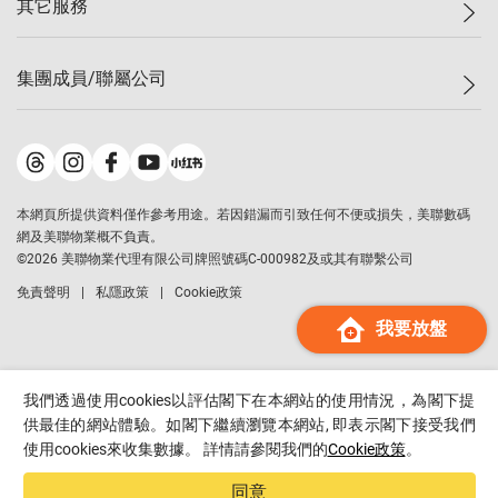
其它服務
美聯豪宅
查詢熱線
信心指數
獨家樓盤
聯絡我們
最新成交
屋苑專頁
租盤
集團成員/聯屬公司
按揭計算機
歷史成交
大灣區專頁
居屋專頁
負擔能力計算機
成交數據
樓市資訊
買賣流程
美聯物業
轉按計算機
屋苑成交排行榜
美聯精英會
鋑聯控股
*
繳款方式
地區百科
美聯慈善基金
美聯工商舖
*
本網頁所提供資料僅作參考用途。若因錯漏而引致任何不便或損失，美聯數碼
美善會
美聯中國
網及美聯物業概不負責。
地產代理管理協會
©
2026
美聯物業代理有限公司牌照號碼C-000982及或其有聯繫公司
美聯澳門
申報已遞交的購樓意向登記
免責聲明
私隱政策
Cookie政策
美聯金融集團
我要放盤
美聯移民顧問
美聯升學顧問
美聯測量師行
我們透過使用cookies以評估閣下在本網站的使用情況，為閣下提
香港置業
供最佳的網站體驗。如閣下繼續瀏覽本網站, 即表示閣下接受我們
使用cookies來收集數據。 詳情請參閱我們的
Cookie政策
。
經絡按揭
美聯會
同意