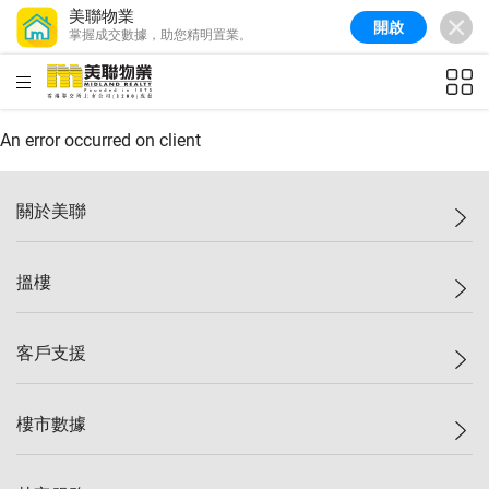
美聯物業
開啟
掌握成交數據，助您精明置業。
美聯信心指數
77.1
較上週
0.7%
較上月
-0.4%
(
03/08/2026
)
HKD
ft²
全港樓價指數
149.1
較上週
0%
較上月
0.4%
(
03/08/2026
)
An error occurred on client
港島樓價指數
157.4
較上週
-0.3%
較上月
-0.8%
(
03/08/2026
)
關於美聯
九龍樓價指數
156.4
較上週
-0.1%
較上月
0.3%
(
03/08/2026
)
美聯集團
搵樓
新界樓價指數
134.8
較上週
0.1%
較上月
0.9%
(
03/08/2026
)
投資者關係
美聯信心指數
77.1
較上週
0.7%
較上月
-0.4%
(
03/08/2026
)
集團動態
一手新盤
客戶支援
人才招募
二手盤
網站地圖
上車
自助放盤
樓市數據
減價
專業代理
低水
分行網絡
樓價指數