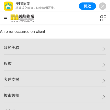
美聯物業
開啟
掌握成交數據，助您精明置業。
美聯信心指數
77.1
較上週
0.7%
較上月
-0.4%
(
03/08/2026
)
HKD
ft²
全港樓價指數
149.1
較上週
0%
較上月
0.4%
(
03/08/2026
)
An error occurred on client
港島樓價指數
157.4
較上週
-0.3%
較上月
-0.8%
(
03/08/2026
)
關於美聯
九龍樓價指數
156.4
較上週
-0.1%
較上月
0.3%
(
03/08/2026
)
美聯集團
搵樓
新界樓價指數
134.8
較上週
0.1%
較上月
0.9%
(
03/08/2026
)
投資者關係
美聯信心指數
77.1
較上週
0.7%
較上月
-0.4%
(
03/08/2026
)
集團動態
一手新盤
客戶支援
人才招募
二手盤
網站地圖
上車
自助放盤
樓市數據
減價
專業代理
低水
分行網絡
樓價指數