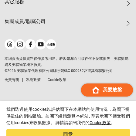
其它服務
美聯豪宅
查詢熱線
信心指數
獨家樓盤
聯絡我們
最新成交
屋苑專頁
租盤
集團成員/聯屬公司
按揭計算機
歷史成交
大灣區專頁
居屋專頁
負擔能力計算機
成交數據
樓市資訊
買賣流程
美聯物業
轉按計算機
屋苑成交排行榜
美聯精英會
鋑聯控股
*
繳款方式
地區百科
美聯慈善基金
美聯工商舖
*
本網頁所提供資料僅作參考用途。若因錯漏而引致任何不便或損失，美聯數碼
美善會
美聯中國
網及美聯物業概不負責。
地產代理管理協會
©
2026
美聯物業代理有限公司牌照號碼C-000982及或其有聯繫公司
美聯澳門
申報已遞交的購樓意向登記
免責聲明
私隱政策
Cookie政策
美聯金融集團
我要放盤
美聯移民顧問
美聯升學顧問
美聯測量師行
我們透過使用cookies以評估閣下在本網站的使用情況，為閣下提
香港置業
供最佳的網站體驗。如閣下繼續瀏覽本網站, 即表示閣下接受我們
使用cookies來收集數據。 詳情請參閱我們的
Cookie政策
。
經絡按揭
美聯會
同意