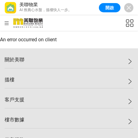
美聯物業
開啟
AI 推薦心水盤，搵樓快人一步。
美聯信心指數
77.1
較上週
0.7%
較上月
-0.4%
(
03/08/2026
)
HKD
ft²
全港樓價指數
149.1
較上週
0%
較上月
0.4%
(
03/08/2026
)
An error occurred on client
港島樓價指數
157.4
較上週
-0.3%
較上月
-0.8%
(
03/08/2026
)
關於美聯
九龍樓價指數
156.4
較上週
-0.1%
較上月
0.3%
(
03/08/2026
)
美聯集團
搵樓
新界樓價指數
134.8
較上週
0.1%
較上月
0.9%
(
03/08/2026
)
投資者關係
美聯信心指數
77.1
較上週
0.7%
較上月
-0.4%
(
03/08/2026
)
集團動態
一手新盤
客戶支援
人才招募
二手盤
網站地圖
上車
自助放盤
樓市數據
減價
專業代理
低水
分行網絡
樓價指數