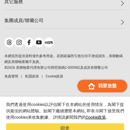
其它服務
美聯豪宅
查詢熱線
信心指數
獨家樓盤
聯絡我們
最新成交
屋苑專頁
租盤
集團成員/聯屬公司
按揭計算機
歷史成交
大灣區專頁
居屋專頁
負擔能力計算機
成交數據
樓市資訊
買賣流程
美聯物業
轉按計算機
屋苑成交排行榜
美聯精英會
鋑聯控股
*
繳款方式
地區百科
美聯慈善基金
美聯工商舖
*
本網頁所提供資料僅作參考用途。若因錯漏而引致任何不便或損失，美聯數碼
美善會
美聯中國
網及美聯物業概不負責。
地產代理管理協會
©
2026
美聯物業代理有限公司牌照號碼C-000982及或其有聯繫公司
美聯澳門
申報已遞交的購樓意向登記
免責聲明
私隱政策
Cookie政策
美聯金融集團
我要放盤
美聯移民顧問
美聯升學顧問
美聯測量師行
我們透過使用cookies以評估閣下在本網站的使用情況，為閣下提
香港置業
供最佳的網站體驗。如閣下繼續瀏覽本網站, 即表示閣下接受我們
使用cookies來收集數據。 詳情請參閱我們的
Cookie政策
。
經絡按揭
美聯會
同意