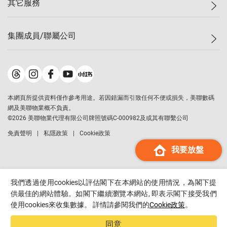
其它服務
美聯豪宅
查詢熱線
信心指數
獨家樓盤
聯絡我們
最新成交
屋苑專頁
租盤
集團成員/聯屬公司
按揭計算機
歷史成交
大灣區專頁
居屋專頁
負擔能力計算機
成交數據
樓市資訊
買賣流程
美聯物業
轉按計算機
屋苑成交排行榜
美聯精英會
鋑聯控股
*
繳款方式
地區百科
美聯慈善基金
美聯工商舖
*
本網頁所提供資料僅作參考用途。若因錯漏而引致任何不便或損失，美聯數碼
美善會
美聯中國
網及美聯物業概不負責。
地產代理管理協會
©
2026
美聯物業代理有限公司牌照號碼C-000982及或其有聯繫公司
美聯澳門
申報已遞交的購樓意向登記
免責聲明
私隱政策
Cookie政策
美聯金融集團
我要放盤
美聯移民顧問
美聯升學顧問
美聯測量師行
我們透過使用cookies以評估閣下在本網站的使用情況，為閣下提
香港置業
供最佳的網站體驗。如閣下繼續瀏覽本網站, 即表示閣下接受我們
使用cookies來收集數據。 詳情請參閱我們的
Cookie政策
。
經絡按揭
美聯會
同意