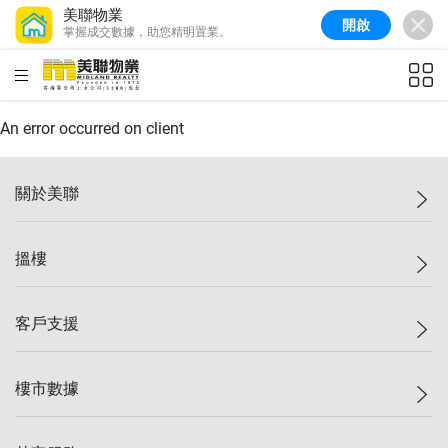
美聯物業
開啟
掌握成交數據，助您精明置業。
美聯信心指數
77.1
較上週
0.7%
較上月
-0.4%
(
03/08/2026
)
HKD
ft²
全港樓價指數
149.1
較上週
0%
較上月
0.4%
(
03/08/2026
)
An error occurred on client
港島樓價指數
157.4
較上週
-0.3%
較上月
-0.8%
(
03/08/2026
)
關於美聯
九龍樓價指數
156.4
較上週
-0.1%
較上月
0.3%
(
03/08/2026
)
美聯集團
搵樓
新界樓價指數
134.8
較上週
0.1%
較上月
0.9%
(
03/08/2026
)
投資者關係
美聯信心指數
77.1
較上週
0.7%
較上月
-0.4%
(
03/08/2026
)
集團動態
一手新盤
客戶支援
人才招募
二手盤
網站地圖
上車
自助放盤
樓市數據
減價
專業代理
低水
分行網絡
樓價指數