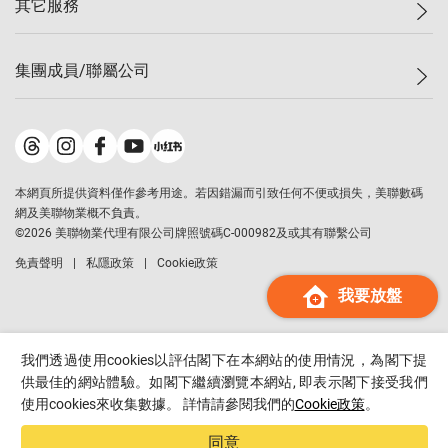
其它服務
美聯豪宅
查詢熱線
信心指數
獨家樓盤
聯絡我們
最新成交
屋苑專頁
租盤
集團成員/聯屬公司
按揭計算機
歷史成交
大灣區專頁
居屋專頁
負擔能力計算機
成交數據
樓市資訊
買賣流程
美聯物業
轉按計算機
屋苑成交排行榜
美聯精英會
鋑聯控股
*
繳款方式
地區百科
美聯慈善基金
美聯工商舖
*
本網頁所提供資料僅作參考用途。若因錯漏而引致任何不便或損失，美聯數碼
美善會
美聯中國
網及美聯物業概不負責。
地產代理管理協會
©
2026
美聯物業代理有限公司牌照號碼C-000982及或其有聯繫公司
美聯澳門
申報已遞交的購樓意向登記
免責聲明
私隱政策
Cookie政策
美聯金融集團
我要放盤
美聯移民顧問
美聯升學顧問
美聯測量師行
我們透過使用cookies以評估閣下在本網站的使用情況，為閣下提
香港置業
供最佳的網站體驗。如閣下繼續瀏覽本網站, 即表示閣下接受我們
使用cookies來收集數據。 詳情請參閱我們的
Cookie政策
。
經絡按揭
美聯會
同意