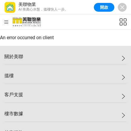
美聯物業
開啟
AI 推薦心水盤，搵樓快人一步。
美聯信心指數
77.1
較上週
0.7%
較上月
-0.4%
(
03/08/2026
)
HKD
ft²
全港樓價指數
149.1
較上週
0%
較上月
0.4%
(
03/08/2026
)
An error occurred on client
港島樓價指數
157.4
較上週
-0.3%
較上月
-0.8%
(
03/08/2026
)
關於美聯
九龍樓價指數
156.4
較上週
-0.1%
較上月
0.3%
(
03/08/2026
)
美聯集團
搵樓
新界樓價指數
134.8
較上週
0.1%
較上月
0.9%
(
03/08/2026
)
投資者關係
美聯信心指數
77.1
較上週
0.7%
較上月
-0.4%
(
03/08/2026
)
集團動態
一手新盤
客戶支援
人才招募
二手盤
網站地圖
上車
自助放盤
樓市數據
減價
專業代理
低水
分行網絡
樓價指數