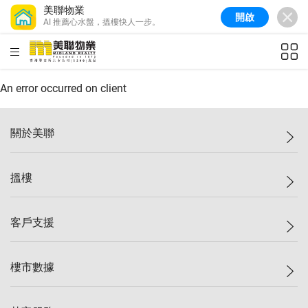
美聯物業
開啟
AI 推薦心水盤，搵樓快人一步。
美聯信心指數
77.1
較上週
0.7%
較上月
-0.4%
(
03/08/2026
)
HKD
ft²
全港樓價指數
149.1
較上週
0%
較上月
0.4%
(
03/08/2026
)
An error occurred on client
港島樓價指數
157.4
較上週
-0.3%
較上月
-0.8%
(
03/08/2026
)
關於美聯
九龍樓價指數
156.4
較上週
-0.1%
較上月
0.3%
(
03/08/2026
)
美聯集團
搵樓
新界樓價指數
134.8
較上週
0.1%
較上月
0.9%
(
03/08/2026
)
投資者關係
美聯信心指數
77.1
較上週
0.7%
較上月
-0.4%
(
03/08/2026
)
集團動態
一手新盤
客戶支援
人才招募
二手盤
網站地圖
上車
自助放盤
樓市數據
減價
專業代理
低水
分行網絡
樓價指數