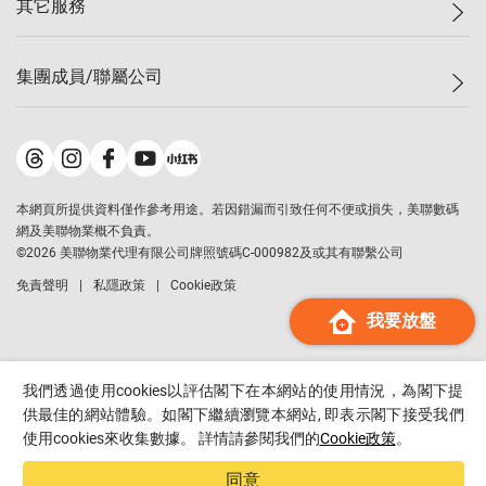
其它服務
美聯豪宅
查詢熱線
信心指數
獨家樓盤
聯絡我們
最新成交
屋苑專頁
租盤
集團成員/聯屬公司
按揭計算機
歷史成交
大灣區專頁
居屋專頁
負擔能力計算機
成交數據
樓市資訊
買賣流程
美聯物業
轉按計算機
屋苑成交排行榜
美聯精英會
鋑聯控股
*
繳款方式
地區百科
美聯慈善基金
美聯工商舖
*
本網頁所提供資料僅作參考用途。若因錯漏而引致任何不便或損失，美聯數碼
美善會
美聯中國
網及美聯物業概不負責。
地產代理管理協會
©
2026
美聯物業代理有限公司牌照號碼C-000982及或其有聯繫公司
美聯澳門
申報已遞交的購樓意向登記
免責聲明
私隱政策
Cookie政策
美聯金融集團
我要放盤
美聯移民顧問
美聯升學顧問
美聯測量師行
我們透過使用cookies以評估閣下在本網站的使用情況，為閣下提
香港置業
供最佳的網站體驗。如閣下繼續瀏覽本網站, 即表示閣下接受我們
使用cookies來收集數據。 詳情請參閱我們的
Cookie政策
。
經絡按揭
美聯會
同意