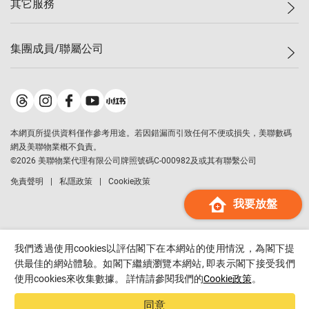
其它服務
美聯豪宅
查詢熱線
信心指數
獨家樓盤
聯絡我們
最新成交
屋苑專頁
租盤
集團成員/聯屬公司
按揭計算機
歷史成交
大灣區專頁
居屋專頁
負擔能力計算機
成交數據
樓市資訊
買賣流程
美聯物業
轉按計算機
屋苑成交排行榜
美聯精英會
鋑聯控股
*
繳款方式
地區百科
美聯慈善基金
美聯工商舖
*
本網頁所提供資料僅作參考用途。若因錯漏而引致任何不便或損失，美聯數碼
美善會
美聯中國
網及美聯物業概不負責。
地產代理管理協會
©
2026
美聯物業代理有限公司牌照號碼C-000982及或其有聯繫公司
美聯澳門
申報已遞交的購樓意向登記
免責聲明
私隱政策
Cookie政策
美聯金融集團
我要放盤
美聯移民顧問
美聯升學顧問
美聯測量師行
我們透過使用cookies以評估閣下在本網站的使用情況，為閣下提
香港置業
供最佳的網站體驗。如閣下繼續瀏覽本網站, 即表示閣下接受我們
使用cookies來收集數據。 詳情請參閱我們的
Cookie政策
。
經絡按揭
美聯會
同意