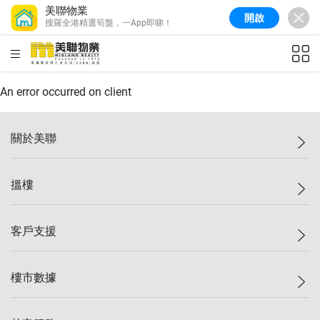
美聯物業
開啟
搜羅全港精選筍盤，一App即睇！
美聯信心指數
76.6
較上週
-0.6%
較上月
-1.4%
(
10/08/2026
)
HKD
ft²
全港樓價指數
148.9
較上週
-0.1%
較上月
0.1%
(
10/08/2026
)
An error occurred on client
港島樓價指數
157.0
較上週
-0.2%
較上月
0.2%
(
10/08/2026
)
關於美聯
九龍樓價指數
155.7
較上週
-0.4%
較上月
-0.8%
(
10/08/2026
)
美聯集團
搵樓
新界樓價指數
135.1
較上週
0.3%
較上月
0.9%
(
10/08/2026
)
投資者關係
美聯信心指數
76.6
較上週
-0.6%
較上月
-1.4%
(
10/08/2026
)
集團動態
一手新盤
客戶支援
人才招募
二手盤
網站地圖
上車
自助放盤
樓市數據
減價
專業代理
低水
分行網絡
樓價指數