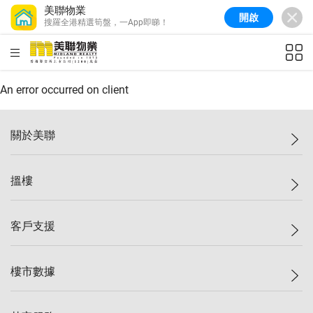
美聯物業
開啟
搜羅全港精選筍盤，一App即睇！
美聯信心指數
77.1
較上週
0.7%
較上月
-0.4%
(
03/08/2026
)
HKD
ft²
全港樓價指數
149.1
較上週
0%
較上月
0.4%
(
03/08/2026
)
An error occurred on client
港島樓價指數
157.4
較上週
-0.3%
較上月
-0.8%
(
03/08/2026
)
關於美聯
九龍樓價指數
156.4
較上週
-0.1%
較上月
0.3%
(
03/08/2026
)
美聯集團
搵樓
新界樓價指數
134.8
較上週
0.1%
較上月
0.9%
(
03/08/2026
)
投資者關係
美聯信心指數
77.1
較上週
0.7%
較上月
-0.4%
(
03/08/2026
)
集團動態
一手新盤
客戶支援
人才招募
二手盤
網站地圖
上車
自助放盤
樓市數據
減價
專業代理
低水
分行網絡
樓價指數