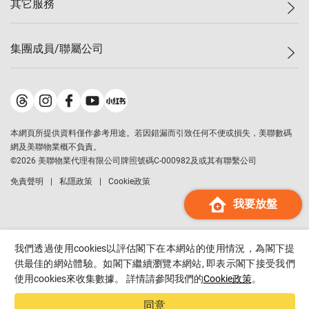
其它服務
美聯豪宅
查詢熱線
信心指數
獨家樓盤
聯絡我們
最新成交
屋苑專頁
租盤
集團成員/聯屬公司
按揭計算機
歷史成交
大灣區專頁
居屋專頁
負擔能力計算機
成交數據
樓市資訊
買賣流程
美聯物業
轉按計算機
屋苑成交排行榜
美聯精英會
鋑聯控股
*
繳款方式
地區百科
美聯慈善基金
美聯工商舖
*
本網頁所提供資料僅作參考用途。若因錯漏而引致任何不便或損失，美聯數碼
美善會
美聯中國
網及美聯物業概不負責。
地產代理管理協會
©
2026
美聯物業代理有限公司牌照號碼C-000982及或其有聯繫公司
美聯澳門
申報已遞交的購樓意向登記
免責聲明
私隱政策
Cookie政策
美聯金融集團
我要放盤
美聯移民顧問
美聯升學顧問
美聯測量師行
我們透過使用cookies以評估閣下在本網站的使用情況，為閣下提
香港置業
供最佳的網站體驗。如閣下繼續瀏覽本網站, 即表示閣下接受我們
使用cookies來收集數據。 詳情請參閱我們的
Cookie政策
。
經絡按揭
美聯會
同意