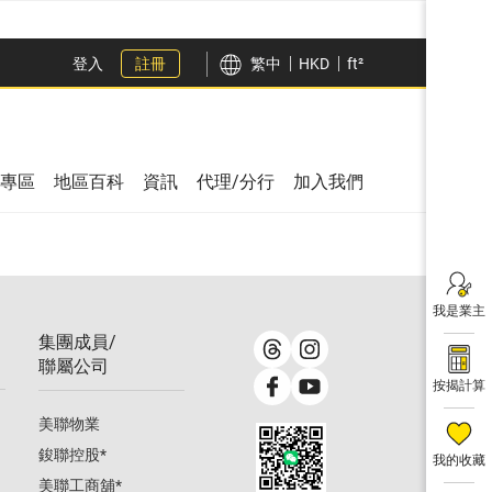
登入
註冊
繁中
HKD
ft²
專區
地區百科
資訊
代理/分行
加入我們
我是業主
集團成員/
聯屬公司
按揭計算
美聯物業
鋑聯控股
*
我的收藏
美聯工商舖
*