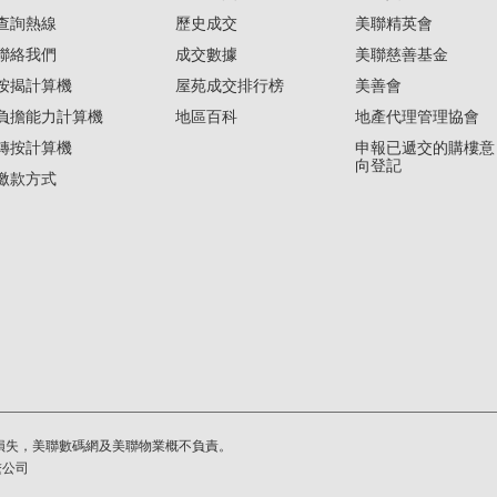
查詢熱線
歷史成交
美聯精英會
聯絡我們
成交數據
美聯慈善基金
按揭計算機
屋苑成交排行榜
美善會
負擔能力計算機
地區百科
地產代理管理協會
轉按計算機
申報已遞交的購樓意
向登記
繳款方式
損失，美聯數碼網及美聯物業概不負責。
繫公司