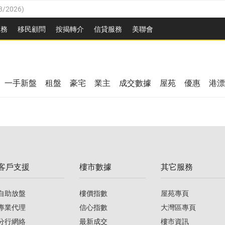
8/2026
)
/08/2026
)
服務
移民顧問
按揭轉介
信貸服務
美聯會
/08/2026
)
08/2026
)
3/08/2026
)
8/2026
)
08/2026
)
一手新盤
租盤
豪宅
業主
成交數據
屋苑
優惠
港漂
/08/2026
)
/08/2026
)
3/08/2026
)
客戶支援
樓市數據
其它服務
08/2026
)
自助放盤
樓價指數
屋苑專頁
專業代理
信心指數
大灣區專頁
分行網絡
最新成交
樓市資訊