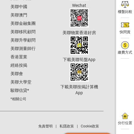
Wechat
美聯中國
樓盤比較
美聯澳門
美聯金融集團
美聯移民顧問
快閃賞
美聯物業香港好房
美聯升學顧問
美聯測量師行
繳費方式
香港置業
下載美聯筍盤App
經絡按揭
美聯會
美聯大學堂
下載美聯按揭計算機
駿聯信貸
*
App
*相關公司
分行位置
免責聲明
私隱政策
Cookie政策