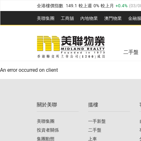
全港樓價指數
149.1
較上週
0%
較上月
0.4%
(
03/0
港島樓價指數
157.4
較上週
-0.3%
較上月
-0.8%
(
03
美聯集團
工商舖
內地物業
澳門物業
金融
九龍樓價指數
156.4
較上週
-0.1%
較上月
0.3%
(
03
美聯信心指數
77.1
較上週
0.7%
較上月
-0.4%
(
03/
新界樓價指數
134.8
較上週
0.1%
較上月
0.9%
(
0
全港樓價指數
149.1
較上週
0%
較上月
0.4%
(
03/0
美聯信心指數
77.1
較上週
0.7%
較上月
-0.4%
(
03/
二手盤
港島樓價指數
157.4
較上週
-0.3%
較上月
-0.8%
(
03
An error occurred on client
九龍樓價指數
156.4
較上週
-0.1%
較上月
0.3%
(
03
新界樓價指數
134.8
較上週
0.1%
較上月
0.9%
(
0
關於美聯
搵樓
美聯信心指數
77.1
較上週
0.7%
較上月
-0.4%
(
03/
美聯集團
一手新盤
投資者關係
二手盤
集團動態
上車