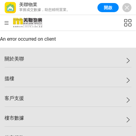
美聯物業
開啟
掌握成交數據，助您精明置業。
美聯信心指數
77.1
較上週
0.7%
較上月
-0.4%
(
03/08/2026
)
HKD
ft²
全港樓價指數
149.1
較上週
0%
較上月
0.4%
(
03/08/2026
)
An error occurred on client
港島樓價指數
157.4
較上週
-0.3%
較上月
-0.8%
(
03/08/2026
)
關於美聯
九龍樓價指數
156.4
較上週
-0.1%
較上月
0.3%
(
03/08/2026
)
美聯集團
搵樓
新界樓價指數
134.8
較上週
0.1%
較上月
0.9%
(
03/08/2026
)
投資者關係
美聯信心指數
77.1
較上週
0.7%
較上月
-0.4%
(
03/08/2026
)
集團動態
一手新盤
客戶支援
人才招募
二手盤
網站地圖
上車
自助放盤
樓市數據
減價
專業代理
低水
分行網絡
樓價指數