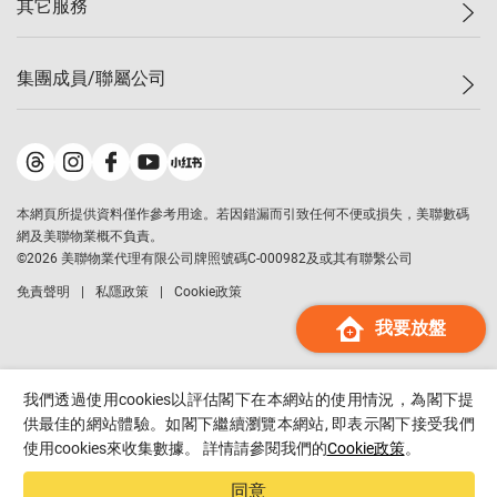
其它服務
美聯豪宅
查詢熱線
信心指數
獨家樓盤
聯絡我們
最新成交
屋苑專頁
租盤
集團成員/聯屬公司
按揭計算機
歷史成交
大灣區專頁
居屋專頁
負擔能力計算機
成交數據
樓市資訊
買賣流程
美聯物業
轉按計算機
屋苑成交排行榜
美聯精英會
鋑聯控股
*
繳款方式
地區百科
美聯慈善基金
美聯工商舖
*
本網頁所提供資料僅作參考用途。若因錯漏而引致任何不便或損失，美聯數碼
美善會
美聯中國
網及美聯物業概不負責。
地產代理管理協會
©
2026
美聯物業代理有限公司牌照號碼C-000982及或其有聯繫公司
美聯澳門
申報已遞交的購樓意向登記
免責聲明
私隱政策
Cookie政策
美聯金融集團
我要放盤
美聯移民顧問
美聯升學顧問
美聯測量師行
我們透過使用cookies以評估閣下在本網站的使用情況，為閣下提
香港置業
供最佳的網站體驗。如閣下繼續瀏覽本網站, 即表示閣下接受我們
使用cookies來收集數據。 詳情請參閱我們的
Cookie政策
。
經絡按揭
美聯會
同意