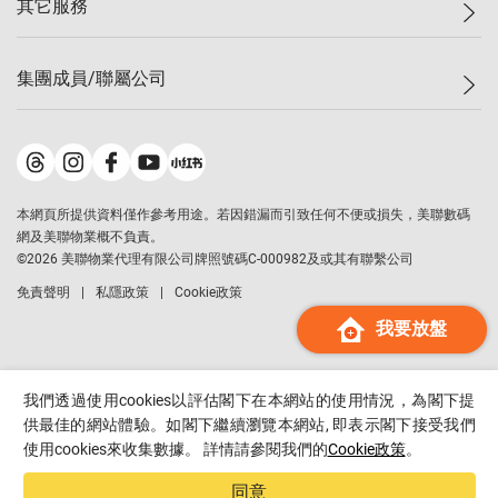
其它服務
美聯豪宅
查詢熱線
信心指數
獨家樓盤
聯絡我們
最新成交
屋苑專頁
租盤
集團成員/聯屬公司
按揭計算機
歷史成交
大灣區專頁
居屋專頁
負擔能力計算機
成交數據
樓市資訊
買賣流程
美聯物業
轉按計算機
屋苑成交排行榜
美聯精英會
鋑聯控股
*
繳款方式
地區百科
美聯慈善基金
美聯工商舖
*
本網頁所提供資料僅作參考用途。若因錯漏而引致任何不便或損失，美聯數碼
美善會
美聯中國
網及美聯物業概不負責。
地產代理管理協會
©
2026
美聯物業代理有限公司牌照號碼C-000982及或其有聯繫公司
美聯澳門
申報已遞交的購樓意向登記
免責聲明
私隱政策
Cookie政策
美聯金融集團
我要放盤
美聯移民顧問
美聯升學顧問
美聯測量師行
我們透過使用cookies以評估閣下在本網站的使用情況，為閣下提
香港置業
供最佳的網站體驗。如閣下繼續瀏覽本網站, 即表示閣下接受我們
使用cookies來收集數據。 詳情請參閱我們的
Cookie政策
。
經絡按揭
美聯會
同意