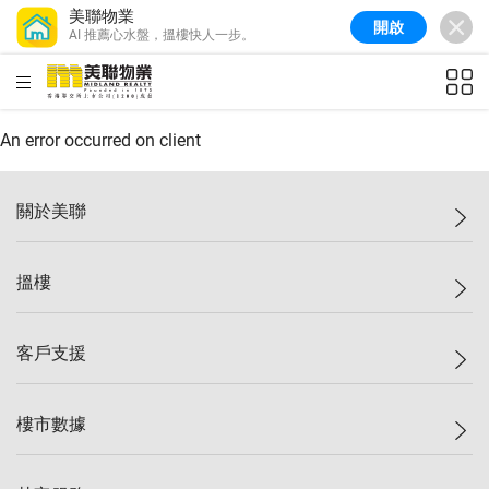
美聯物業
開啟
AI 推薦心水盤，搵樓快人一步。
美聯信心指數
77.1
較上週
0.7%
較上月
-0.4%
(
03/08/2026
)
HKD
ft²
全港樓價指數
149.1
較上週
0%
較上月
0.4%
(
03/08/2026
)
An error occurred on client
港島樓價指數
157.4
較上週
-0.3%
較上月
-0.8%
(
03/08/2026
)
關於美聯
九龍樓價指數
156.4
較上週
-0.1%
較上月
0.3%
(
03/08/2026
)
美聯集團
搵樓
新界樓價指數
134.8
較上週
0.1%
較上月
0.9%
(
03/08/2026
)
投資者關係
美聯信心指數
77.1
較上週
0.7%
較上月
-0.4%
(
03/08/2026
)
集團動態
一手新盤
客戶支援
人才招募
二手盤
網站地圖
上車
自助放盤
樓市數據
減價
專業代理
低水
分行網絡
樓價指數