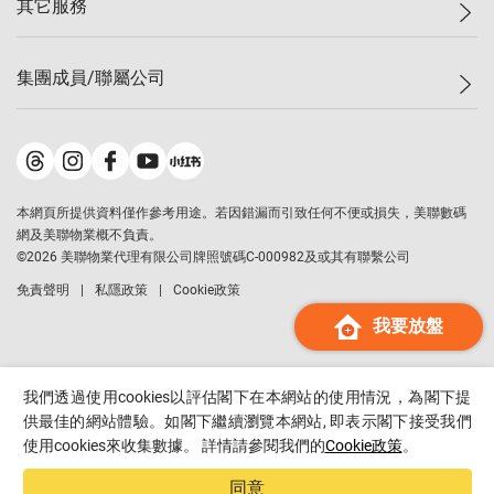
其它服務
美聯豪宅
查詢熱線
信心指數
獨家樓盤
聯絡我們
最新成交
屋苑專頁
租盤
集團成員/聯屬公司
按揭計算機
歷史成交
大灣區專頁
居屋專頁
負擔能力計算機
成交數據
樓市資訊
買賣流程
美聯物業
轉按計算機
屋苑成交排行榜
美聯精英會
鋑聯控股
*
繳款方式
地區百科
美聯慈善基金
美聯工商舖
*
本網頁所提供資料僅作參考用途。若因錯漏而引致任何不便或損失，美聯數碼
美善會
美聯中國
網及美聯物業概不負責。
地產代理管理協會
©
2026
美聯物業代理有限公司牌照號碼C-000982及或其有聯繫公司
美聯澳門
申報已遞交的購樓意向登記
免責聲明
私隱政策
Cookie政策
美聯金融集團
我要放盤
美聯移民顧問
美聯升學顧問
美聯測量師行
我們透過使用cookies以評估閣下在本網站的使用情況，為閣下提
香港置業
供最佳的網站體驗。如閣下繼續瀏覽本網站, 即表示閣下接受我們
使用cookies來收集數據。 詳情請參閱我們的
Cookie政策
。
經絡按揭
美聯會
同意