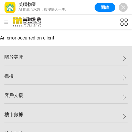
美聯物業
開啟
AI 推薦心水盤，搵樓快人一步。
美聯信心指數
77.1
較上週
0.7%
較上月
-0.4%
(
03/08/2026
)
HKD
ft²
全港樓價指數
149.1
較上週
0%
較上月
0.4%
(
03/08/2026
)
An error occurred on client
港島樓價指數
157.4
較上週
-0.3%
較上月
-0.8%
(
03/08/2026
)
關於美聯
九龍樓價指數
156.4
較上週
-0.1%
較上月
0.3%
(
03/08/2026
)
美聯集團
搵樓
新界樓價指數
134.8
較上週
0.1%
較上月
0.9%
(
03/08/2026
)
投資者關係
美聯信心指數
77.1
較上週
0.7%
較上月
-0.4%
(
03/08/2026
)
集團動態
一手新盤
客戶支援
人才招募
二手盤
網站地圖
上車
自助放盤
樓市數據
減價
專業代理
低水
分行網絡
樓價指數